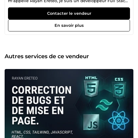
m'appelle Rayan Ereteo, je suis un développeur Full Stack
passionné, rigoureux et certifié par l'Université de Harvard
(CS50). Spécialisé dans les technologies modernes comme
Contacter le vendeur
TypeScript, React et Node.js, je conçois des applications
web et des outils sur mesure performants, fluides et
En savoir plus
entièrement sécurisés. Que vous soyez une start-up, un
entrepreneur ou un particulier, je mets mon expertise
technique au service de vos idées pour transformer vos
besoins en solutions numériques concrètes. 🛠️ Mes
Domaines d'Expertise Grâce à un profil polyvalent, je peux
Autres services de ce vendeur
intervenir sur l'ensemble de votre projet : Développement
Front-End : Création d'interfaces modernes, dynamiques et
100% responsives (adaptées aux mobiles) avec React,
NextJS, Tailwind CSS et Chakra UI. Développement Back-
End &amp; API : Conception d'architectures robustes,
gestion de flux de données en temps réel (Socket.IO,
Express, Flask) et intégration d'API tierces (météo,
paiement, etc.). Bases de données : Modélisation et
gestion sécurisée de vos données avec MySQL ou
MongoDB. Scripts &amp; Outils spécifiques :
Automatisation de tâches, scripts en Python ou création
d'outils en ligne de commande (CLI) sécurisés en C#. 🔒
Sécurité et Performance au cœur de mon travail La
sécurité de vos données est ma priorité. J'intègre les