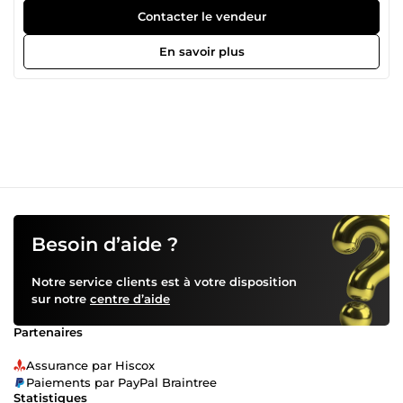
de QGIS. Que ce soit pour un plan de gestion, une
Contacter le vendeur
délimitation de parcelle, ou la mise en forme de données
d'inventaire forestier, je vous propose un travail rigoureux
En savoir plus
adapté à vos besoins. Mon objectif est de rendre vos
données géographiques lisibles, exploitables et
esthétiques.
Besoin d’aide ?
Notre service clients est à votre disposition
sur notre
centre d’aide
Partenaires
Assurance par Hiscox
Paiements par PayPal Braintree
Statistiques