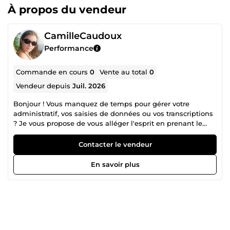
À propos du vendeur
CamilleCaudoux
Performance
Commande en cours
0
Vente au total
0
Vendeur depuis
Juil. 2026
Bonjour ! ​Vous manquez de temps pour gérer votre
administratif, vos saisies de données ou vos transcriptions
? Je vous propose de vous alléger l'esprit en prenant le
relais à distance. ​Rigoureuse et organisée, je m'occupe de
vos tâches quotidiennes : ​Saisie de données (Excel, bases
Contacter le vendeur
de données, fiches produits...) ​Transcription audio ou vidéo
de vos réunions et interviews ​Petite gestion administrative
En savoir plus
(tri de mails, relecture...) ​Mon objectif est simple : vous faire
gagner du temps avec un travail propre, discret et livré
dans les délais. ​Regardez mes services ci-dessous et
n'hésitez pas à m'envoyer un message si vous avez des
questions. À bientôt !