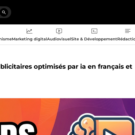
phisme
Marketing digital
Audiovisuel
Site & Développement
Rédacti
licitaires optimisés par ia en français et