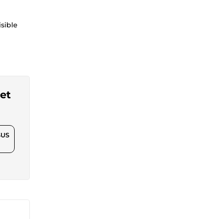
isible
 et
$US