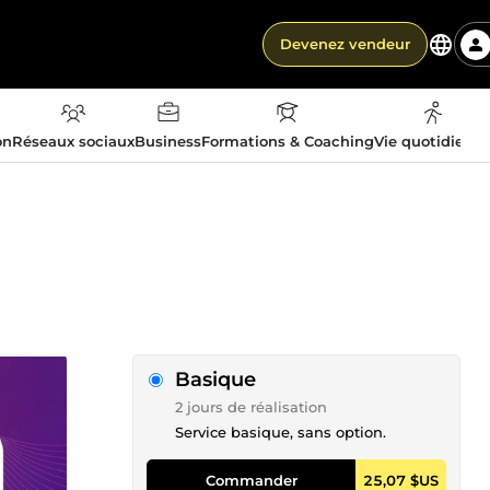
Devenez vendeur
on
Réseaux sociaux
Business
Formations & Coaching
Vie quotidienn
Basique
2 jours de réalisation
Service basique, sans option.
Commander
25,07 $US