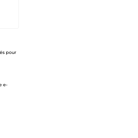
sés pour
e e-