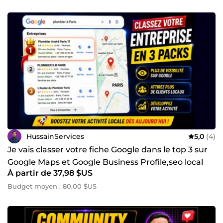
Customization 📍 Google Maps Optimization &amp;
Ranking Boost 🎯 Objectif : ✔️ Améliorer la visibilité en
ligne ✔️ Générer plus de trafic qualifié ✔️ Attirer plus de
clients et ventes ✔️ Développer une présence digitale forte
💬 Travail professionnel | Communication rapide |
Stratégies efficaces | Support fiable 📩 Contactez-moi dès
maintenant pour développer votre business et passer au
niveau supérieur 🚀
HussainServices
5,0
(4)
Je vais classer votre fiche Google dans le top 3 sur
Google Maps et Google Business Profile,seo local
À partir de 37,98 $US
Budget moyen : 80,00 $US