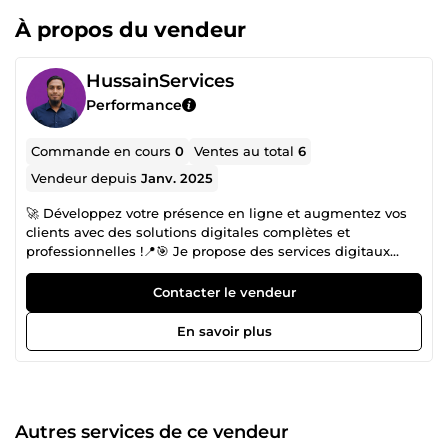
À propos du vendeur
HussainServices
Performance
Commande en cours
0
Ventes au total
6
Vendeur depuis
Janv. 2025
🚀 Développez votre présence en ligne et augmentez vos
clients avec des solutions digitales complètes et
professionnelles !📍🎯 Je propose des services digitaux
puissants pour aider les entreprises locales et en ligne à
améliorer leur visibilité, générer plus de trafic et
Contacter le vendeur
augmenter leurs ventes grâce à des stratégies modernes
et efficaces 💼📈 ✅ Mes services : 📍 SEO Local &amp;
En savoir plus
Google Maps Top Ranking 🔐 Google Business Profile Fix
&amp; Réactivation (Suspension Fix) 🌐 WordPress Website
Development 🛒 Shopify Website Development 🔗
Backlinks SEO (High Authority) 📱 Community
Management (Social Media Management) 📣 Facebook
Autres services de ce vendeur
&amp; Instagram Ads 🖥️ Website Design &amp;