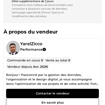
Délai supplémentaire de 2 jours
Conception d'un tableau de bord complet avec
connexion à plusieurs sources de données,
nettoyage approfondi (Power Query) et
modélisation des données.
À propos du vendeur
YarelZicco
Performance
Commande en cours
0
Vente au total
0
Vendeur depuis
Avr. 2026
Bonjour ! Passionné par la gestion des données,
l'organisation et le design digital, je vous accompagne
dans l'optimisation de vos projets et de votre activité. Fort
d'une solide expérience professionnelle, j'allie mes
compétences en Data Analysis (analyse de données,
Contacter le vendeur
création de tableaux de bord interactifs) à une maîtrise
parfaite de la gestion administrative et de la création sur
En savoir plus