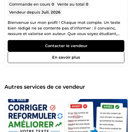
Commande en cours
0
Vente au total
0
Vendeur depuis
Juil. 2026
Bienvenue sur mon profil ! Chaque mot compte. Un texte
bien rédigé ne se contente pas d'informer : il convainc,
rassure et valorise son auteur. Que vous soyez étudiant,
professionnel, entrepreneur ou créateur de contenu, je
vous accompagne dans l'amélioration de vos documents
Contacter le vendeur
afin qu'ils reflètent pleinement votre sérieux et vos
objectifs. Je suis spécialisé dans la réécriture, la correction
En savoir plus
et la relecture de textes. Mon rôle ne consiste pas
seulement à corriger des fautes, mais à rendre vos écrits
plus clairs, plus fluides, plus naturels et plus convaincants,
tout en respectant votre style et votre intention. Mes
domaines d'intervention ✔ Réécriture de textes
Autres services de ce vendeur
professionnels ✔ Correction orthographique, grammaticale
et syntaxique ✔ Relecture de mémoires, rapports et
documents académiques ✔ Optimisation de CV et de
lettres de motivation ✔ Révision de contenus web, articles
et documents administratifs ✔ Humanisation et
amélioration de textes générés par l'intelligence artificielle
Ce que vous pouvez attendre de mon travail Chaque
document est traité avec le même niveau d'exigence. Je