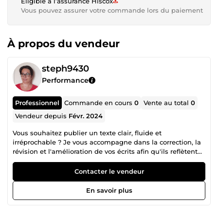
Éligible à l’assurance Hiscox
Vous pouvez assurer votre commande lors du paiement
À propos du vendeur
steph9430
Performance
Professionnel
Commande en cours
0
Vente au total
0
Vendeur depuis
Févr. 2024
Vous souhaitez publier un texte clair, fluide et
irréprochable ? Je vous accompagne dans la correction, la
révision et l'amélioration de vos écrits afin qu'ils reflètent
pleinement votre professionnalisme et votre crédibilité.
Que votre texte soit rédigé par vos soins ou avec l'aide
Contacter le vendeur
d'un outil d'intelligence artificielle, je lui apporte ce
qu'aucun logiciel ne remplace : un regard humain, une
En savoir plus
analyse du contexte et une exigence de qualité.
J'interviens notamment sur : les courriers et documents
professionnels ; les rapports, mémoires et dossiers ; les