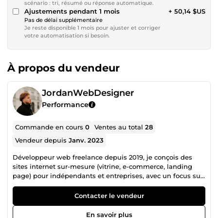
scénario : tri, résumé ou réponse automatique.
Ajustements pendant 1 mois
+ 50,14 $US
Pas de délai supplémentaire
Je reste disponible 1 mois pour ajuster et corriger
votre automatisation si besoin.
À propos du vendeur
JordanWebDesigner
Performance
Commande en cours
0
Ventes au total
28
Vendeur depuis
Janv. 2023
Développeur web freelance depuis 2019, je conçois des
sites internet sur-mesure (vitrine, e-commerce, landing
page) pour indépendants et entreprises, avec un focus sur
la performance, le responsive et le référencement naturel
(SEO). Stack principale : WordPress et React / Next.js selon
Contacter le vendeur
le projet. Mais je ne m'arrête pas au site : je touche à tout
ce qui fait grandir votre présence en ligne. Un seul
En savoir plus