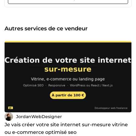
interlocuteur pour : La création de sites internet sur-
mesure (vitrine, e-commerce, landing page) Des chatbots
IA qui répondent à vos clients 24h/24 La rédaction
d'articles de blog optimisés SEO Vos newsletters
mensuelles, prêtes à envoyer L'automatisation de vos
Autres services de ce vendeur
tâches (Make, Zapier, IA) L'audit SEO complet de votre site,
avec plan d'action Entrepreneur dans l'âme, j'ai monté et
géré mes propres sociétés : je sais concrètement ce que
c'est que de faire tourner une activité, et j'ai tout appris sur
le terrain. Aujourd'hui impliqué dans deux structures, je
mets cette expérience au service de la vôtre. Réponse
rapide et accompagnement du cahier des charges jusqu'à
la mise en ligne. Décrivez-moi votre projet : on trouve la
meilleure solution ensemble.
JordanWebDesigner
Je vais créer votre site internet sur-mesure vitrine
ou e-commerce optimisé seo