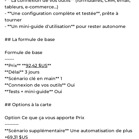
- **La connexion de vos outils** (formulaires, CRM, email,
tableurs, e-commerce...)
- **Une configuration complète et testée**, prête à
tourner
- **Un mini-guide d'utilisation** pour rester autonome
## La formule de base
Formule de base
------
**Prix** **
92,42 $US
**
**Délai** 3 jours
**Scénario clé en main** 1
**Connexion de vos outils** Oui
**Tests + mini-guide** Oui
## Options à la carte
Option Ce que ça vous apporte Prix
---------
**Scénario supplémentaire** Une automatisation de plus
+
69,31 $US