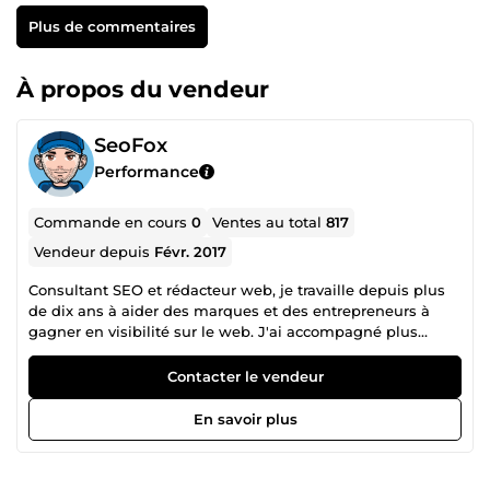
Plus de commentaires
À propos du vendeur
SeoFox
Performance
Commande en cours
0
Ventes au total
817
Vendeur depuis
Févr. 2017
Consultant SEO et rédacteur web, je travaille depuis plus
de dix ans à aider des marques et des entrepreneurs à
gagner en visibilité sur le web. J'ai accompagné plus
d'une centaine de clients et collaboré avec des experts
reconnus sur la scène SEO française. Ma spécialité :
Contacter le vendeur
produire du contenu qui se positionne sans sacrifier la
qualité rédactionnelle. Je rédige et traduis des textes web
En savoir plus
pensés pour les moteurs de recherche autant que pour les
lecteurs. Vous avez un projet ? Contactez-moi directement.
Au plaisir de travailler avec vous.