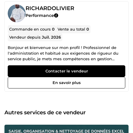
RICHARDOLIVIER
Performance
Commande en cours
0
Vente au total
0
Vendeur depuis
Juil. 2026
Bonjour et bienvenue sur mon profil ! ​Professionnel de
l'administration et habitué aux exigences de rigueur du
service public, je mets mes compétences en gestion
documentaire, retranscription et rédaction au service de
votre entreprise. ​Ma méthode de travail repose sur trois
Contacter le vendeur
piliers indispensables pour garantir votre satisfaction : ​La
précision chirurgicale : Qu'il s'agisse de retranscrire des
En savoir plus
fichiers audio, de saisir des données complexes sur Excel
ou de corriger des rapports, je traque la moindre erreur. ​La
confidentialité absolue : Vos documents, vos données et
vos projets sont en parfaite sécurité avec moi. ​Le respect
strict des délais : Je m'engage à livrer vos commandes à
Autres services de ce vendeur
l'heure, sans aucun compromis sur la qualité. ​Confiez-moi
vos tâches chronophages pour vous recentrer sur votre
cœur de métier. Je reste à votre entière disposition pour
échanger sur vos projets par la messagerie ComeUp ! À