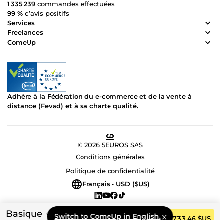
1 335 239
commandes effectuées
haute résolution pour le nettoyer et le vectoriser.
99 %
d’avis positifs
Services
Freelances
ComeUp
Adhère à la Fédération du e-commerce et de la vente à
distance (Fevad) et à sa charte qualité.
© 2026 5EUROS SAS
Conditions générales
Politique de confidentialité
Français • USD ($US)
Basique
Switch to ComeUp in English.
Commander
733,46 $US