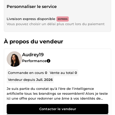
Personnaliser le service
Livraison express disponible
EXPRESS
Vous pouvez choisir un délai plus court lors du paiement
À propos du vendeur
Audrey19
Performance
Commande en cours
0
Vente au total
0
Vendeur depuis
Juil. 2026
Je suis partie du constat qu'à l'ère de l'intelligence
artificielle tous les brandings se ressemblent! Alors je teste
ici une offre pour redonner une âme à vos identités de
marque. Bienvenue dans mon atelier. Je suis expert en
branding et marketing et je vous propose une approche
Contacter le vendeur
radicalement différente : la linogravure (linocut) pour créer