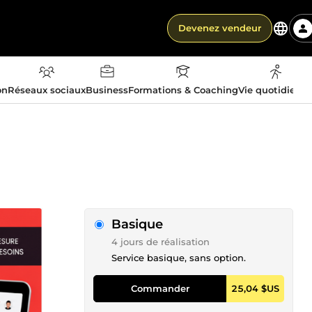
Devenez vendeur
on
Réseaux sociaux
Business
Formations & Coaching
Vie quotidienn
Basique
4 jours de réalisation
Service basique, sans option.
Commander
25,04 $US