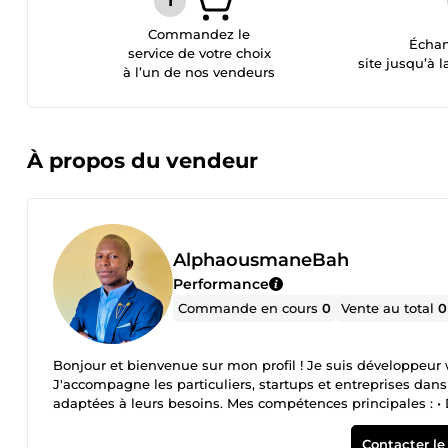
Commandez le
Échan
service de votre choix
site jusqu’à l
à l’un de nos vendeurs
À propos du vendeur
AlphaousmaneBah
Performance
Commande en cours
0
Vente au total
0
Bonjour et bienvenue sur mon profil ! Je suis développeu
J'accompagne les particuliers, startups et entreprises da
adaptées à leurs besoins. Mes compétences principales : • 
Création de sites web modernes et responsives • Développe
Laravel (PHP) • Bases de données MongoDB et MySQL • Inté
Contacter le