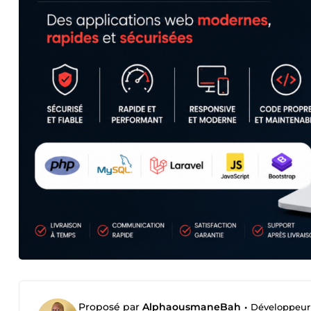
Proposé par
AlphaousmaneBah
•
Développeur W