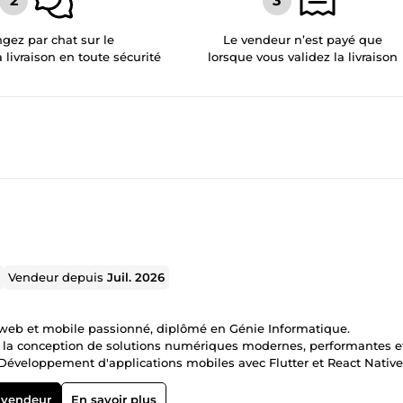
gez par chat sur le
Le vendeur n’est payé que
a livraison en toute sécurité
lorsque vous validez la livraison
Vendeur depuis
Juil. 2026
r web et mobile passionné, diplômé en Génie Informatique.
ns la conception de solutions numériques modernes, performantes e
Développement d'applications mobiles avec Flutter et React Native
ment d'API REST avec Node.js et Express.js • Applications web av
gration d'interfaces utilisateur modernes et ergonomiques •
 vendeur
En savoir plus