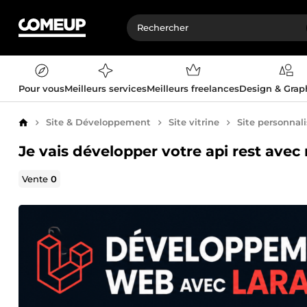
Pour vous
Meilleurs services
Meilleurs freelances
Design & Gra
Site & Développement
Site vitrine
Site personnal
Accueil
Je vais développer votre api rest avec 
Vente
0