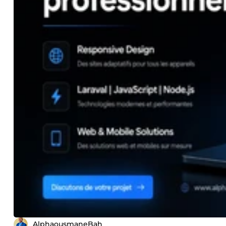
AlphaousmaneBah