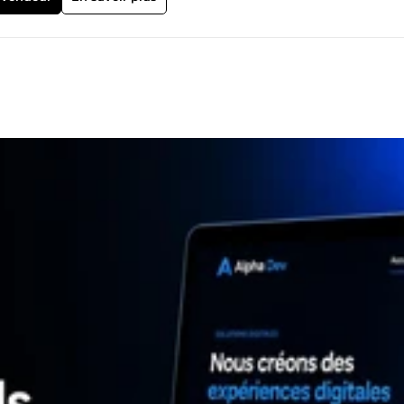
ions Pourquoi travailler avec moi ? ✓ Respect des délais ✓
et maintenable ✓ Accompagnement personnalisé tout au long du pr
e pour discuter de votre projet et vous proposer la solution la plus