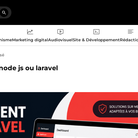
phisme
Marketing digital
Audiovisuel
Site & Développement
Rédacti
isé
node js ou laravel