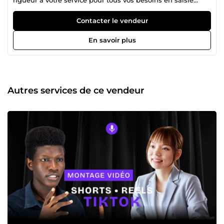
informatique, transcription et mise en page de documents.
​Pourquoi me faire confiance ? ​Expertise terminologique :
Contacter le vendeur
Ma formation médicale me permet de comprendre
parfaitement le jargon scientifique et médical.
En savoir plus
Contrairement à un opérateur classique, je saisis vos
rapports, cours ou manuscrits sans faire de contresens ni
d'erreurs sur les termes complexes. ​Qualité et mise en
page : Je maîtrise parfaitement les outils bureautiques
(Word, Excel) pour vous livrer des documents propres, bien
Autres services de ce vendeur
structurés et prêts à être utilisés. ​Confidentialité absolue :
Le respect du secret et de la discrétion est une seconde
nature dans mon domaine. Vos documents et données
sont entre de bonnes mains. ​Que ce soit pour la saisie de
manuscrits, de rapports professionnels, de mémoires
d'étudiants ou de fichiers de données, je m'engage à vous
fournir un travail soigné, rapide et conforme à vos attentes.
​N'hésitez pas à me contacter pour discuter de votre projet !