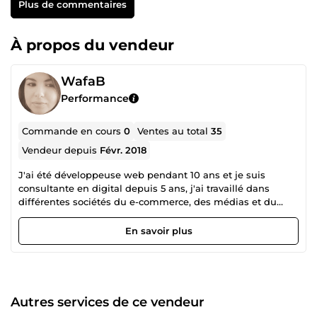
Plus de commentaires
À propos du vendeur
WafaB
Performance
Commande en cours
0
Ventes au total
35
Vendeur depuis
Févr. 2018
J'ai été développeuse web pendant 10 ans et je suis
consultante en digital depuis 5 ans, j'ai travaillé dans
différentes sociétés du e-commerce, des médias et du
tourisme. Ce qui m'a permis de comprendre leurs enjeux
et problématiques. Depuis ces années, j'ai acquis une
En savoir plus
expertise que je mets à contribution auprès de mes
clients. Ma passion pour le digital, le webmarketing et
l'entrepreneuriat s'est beaucoup développée grâce à la
veille que je fais régulièrement sur ces secteurs.
Aujourd'hui je suis chef d'entreprise et formatrice, je
Autres services de ce vendeur
collabore sur différents projets marketing et digitaux, j'ai