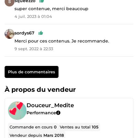
squeezzo
super contenue, merci beaucoup
4 juil. 2023 à 01:04
sordys67
Merci pour ces contenus. Je recommande.
9 sept. 2022 à 22:33
Plus de commentaires
À propos du vendeur
Douceur_Medite
Performance
Commande en cours
0
Ventes au total
105
Vendeur depuis
Mars 2018