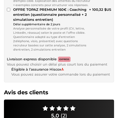
d'emploi ciblé. Explication des attentes du recruteur
+ exemples concrets pour structurer vos réponses.
OFFRE TOPAZ PREMIUM 160€ : Coaching
+ 100,32 $US
entretien (questionnaire personnalisé + 2
simulations entretien)
Délai supplémentaire de 2 jours
Analyse personnalisée de votre profil (CV, lettre,
LinkedIn, réseaux) selon le poste et l’offre ciblée.
Questionnaire adapté au type d’entretien
(téléphone, visio, présentiel) avec questions
recruteur basées sur cette analyse, 2 simulations
d'entretien, 2 simulations entretien
Livraison express disponible
EXPRESS
Vous pouvez choisir un délai plus court lors du paiement
Éligible à l’assurance Hiscox
Vous pouvez assurer votre commande lors du paiement
Avis des clients
5,0
(2)