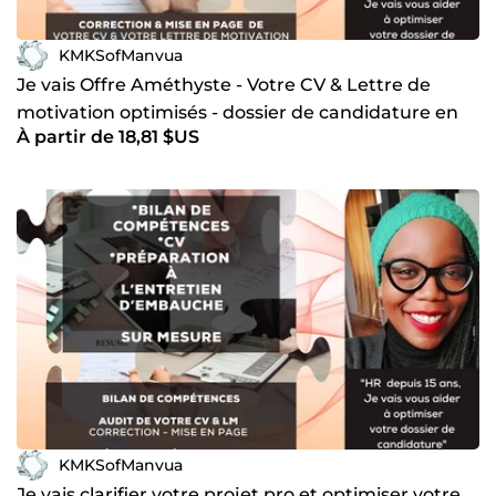
KMKSofManvua
Je vais Offre Améthyste - Votre CV & Lettre de
motivation optimisés - dossier de candidature en
À partir de 18,81 $US
béton
KMKSofManvua
Je vais clarifier votre projet pro et optimiser votre