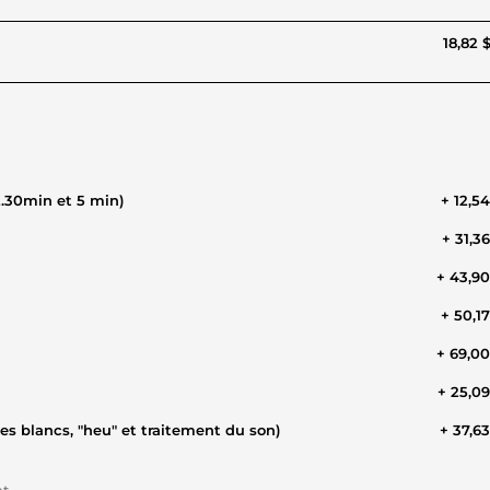
18,82 
2.30min et 5 min)
+ 12,5
+ 31,3
+ 43,9
+ 50,1
+ 69,0
+ 25,0
es blancs, "heu" et traitement du son)
+ 37,6