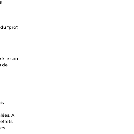
s
du "pro",
ré le son
s de
is
lées. A
effets
les