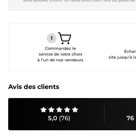
Vous pouvez choisir un délai plus court lors du paieme
Commandez le
Échan
service de votre choix
site jusqu’à l
à l’un de nos vendeurs
Avis des clients
5,0
(76)
76 