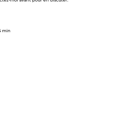
ctez-moi avant pour en discuter.
 5 min