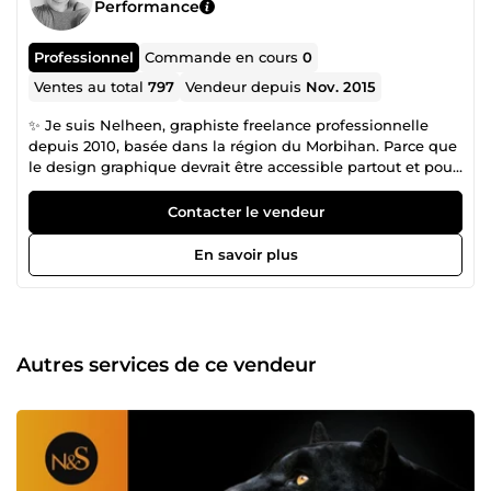
Performance
Professionnel
Commande en cours
0
Ventes au total
797
Vendeur depuis
Nov. 2015
✨ Je suis Nelheen, graphiste freelance professionnelle
depuis 2010, basée dans la région du Morbihan. Parce que
le design graphique devrait être accessible partout et pour
tous, je mets également ma créativité au service des
jeunes entrepreneurs pour les aider à sortir de la mêlée
Contacter le vendeur
concurrentielle. ✨ En parallèle, je propose des
accompagnements en développement personnel et
En savoir plus
énergétique, alliant bien-être intérieur et création visuelle,
pour vous aider à atteindre un équilibre harmonieux dans
vos projets professionnels et personnels. ⭐ CE QUI EST
IMPORTANT POUR MOI ? ⭐ ✔️ Vous aider à atteindre vos
objectifs créatifs et personnels ✔️ Échanger avec vous de
Autres services de ce vendeur
façon régulière et en toute transparence ✔️ Travailler avec
efficacité et dépasser vos attentes ✔️ Soutenir votre
enseigne, vos aspirations et votre bien-être intérieur ✔️
Concevoir des designs professionnels sur mesure, en vous
mettant au centre du processus de création ✔️ Allier mon
expertise graphique et mes connaissances holistiques