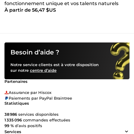
fonctionnement unique et vos talents naturels
À partir de 56,47 $US
grâce au Design Humain
Besoin d’aide ?
Notre service clients est à votre disposition
sur notre
centre d’aide
Partenaires
Assurance par Hiscox
Paiements par PayPal Braintree
Statistiques
38 986
services disponibles
1 335 096
commandes effectuées
99 %
d’avis positifs
Services