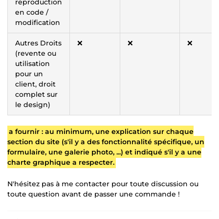
reproduction
en code /
modification
Autres Droits
❌
❌
❌
(revente ou
utilisation
pour un
client, droit
complet sur
le design)
a fournir : au minimum, une explication sur chaque
section du site (s'il y a des fonctionnalité spécifique, un
formulaire, une galerie photo, ...) et indiqué s'il y a une
charte graphique a respecter.
N'hésitez pas à me contacter pour toute discussion ou
toute question avant de passer une commande !