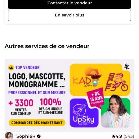
les métiers d'art, le web-design et les nouvelles
Contacter le vendeur
technologies m'a conduit à obtenir mon diplôme de
graphiste en 2009, suivi d'une formation en
En savoir plus
programmation web en 2014. En 2015, j'ai pris la décision
de créer mon auto-entreprise afin d'aider mes clients à
donner vie à l'identité visuelle de leur entreprise et de leur
site web. Aujourd'hui, je suis enchantée de mettre à votre
disposition mes compétences sur ComeUp. Je peux vous
Autres services de ce vendeur
accompagner dans la création de l'identité visuelle de
votre entreprise, notamment dans les domaines suivants :
Création de logos avec différentes options pour élaborer
une charte graphique complète, concevoir un favicon, etc.
Conception de cartes de visite avec ou sans verso, que ce
soit dans un style épuré ou plus complexe. Conception de
brochures et flyers professionnels. Et bien d'autres choses.
Si vous avez la moindre question, n'hésitez surtout pas à
me contacter ! Je suis impatiente de travailler avec vous et
de participer à la réussite de votre projet. À très bientôt !
SophieR
4,9
(543)