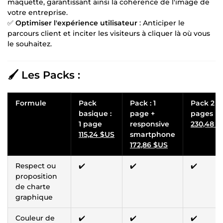
maquette, garantissant ainsi la cohérence de l'image de
votre entreprise.
✅
Optimiser l'expérience utilisateur
: Anticiper le
parcours client et inciter les visiteurs à cliquer là où vous
le souhaitez.
🖌️ Les Packs :
Formule
Pack
Pack : 1
Pack 2
basique :
page +
pages
1 page
responsive
230,48 $
115,24 $US
smartphone
172,86 $US
Respect ou
✔️
✔️
✔️
proposition
de charte
graphique
Couleur de
✔️
✔️
✔️