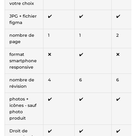
votre choix
JPG + fichier
✔️
✔️
✔️
figma
nombre de
1
1
2
page
format
❌
✔️
❌
smartphone
responsive
nombre de
4
6
6
révision
photos +
✔️
✔️
✔️
icônes - sauf
photo
produit
Droit de
✔️
✔️
✔️