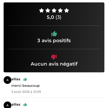
5,0
(3)
3 avis positifs
Aucun avis négatif
allias
merci beaucoup
3 août 2025 à 21:09
allias