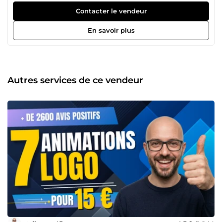
Mes expertises : 🎬 Production Vidéo — Animations de logo,
Contacter le vendeur
motion design, montage vidéo 🎨 Design Graphique —
Branding, supports print, identité visuelle 🌐 Conception
En savoir plus
Web — Sites modernes, responsive et pensés pour
convertir 🔍 SEO — Optimisation pour les moteurs de
recherche et visibilité sur Google Après 7 ans dans le
domaine, j'ai développé un œil aiguisé pour le détail et
une compréhension approfondie de ce qui rend un visuel
Autres services de ce vendeur
vraiment efficace — et de ce qui fait qu'un site se
positionne réellement. Je livre des résultats professionnels
à des prix justes, sans compromis sur la qualité. Vous avez
un projet en tête ? Parlons-en. Je suis là pour répondre à
vos questions et vous aider à vous démarquer.