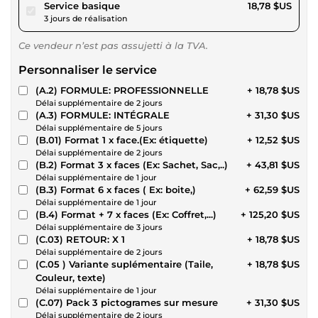
pour 17,31 $US
Service basique
18,78 $US
3 jours de réalisation
Ce vendeur n’est pas assujetti à la TVA.
Personnaliser le service
(A.2) FORMULE: PROFESSIONNELLE
+ 18,78 $US
Délai supplémentaire de 2 jours
(A.3) FORMULE: INTÉGRALE
+ 31,30 $US
Délai supplémentaire de 5 jours
(B.01) Format 1 x face.(Ex: étiquette)
+ 12,52 $US
Délai supplémentaire de 2 jours
(B.2) Format 3 x faces (Ex: Sachet, Sac,..)
+ 43,81 $US
Délai supplémentaire de 1 jour
(B.3) Format 6 x faces ( Ex: boite,)
+ 62,59 $US
Délai supplémentaire de 1 jour
(B.4) Format + 7 x faces (Ex: Coffret,...)
+ 125,20 $US
Délai supplémentaire de 3 jours
(C.03) RETOUR: X 1
+ 18,78 $US
Délai supplémentaire de 2 jours
(C.05 ) Variante suplémentaire (Taile,
+ 18,78 $US
Couleur, texte)
Délai supplémentaire de 1 jour
(C.07) Pack 3 pictogrames sur mesure
+ 31,30 $US
Délai supplémentaire de 2 jours