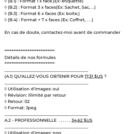
◊ (B.1) : Format 1 x face.(Ex: étiquette)
◊ (B.2) : Format 3 x faces(Ex: Sachet, Sac, . .)
◊ (B.3) : Format 6 x faces (Ex: boite,)
◊ (B.4) : Format + 7 x faces (Ex: Coffret, . . .)
En cas de doute, contactez-moi avant de commander
****************************
Détails de nos formules
****************************
________________________________________
(A.1) QU'ALLEZ-VOUS OBTENIR POUR
17,31 $US
?
________________________________________
◊ Utilisation d'images: oui
◊ Révision: illimité par retour
◊ Retour: 02
◊ Format: Jpeg
________________________________________
A.2 - PROFESSIONNELLE . . . . . .
34,62 $US
________________________________________
◊ Utilisation d'images: non