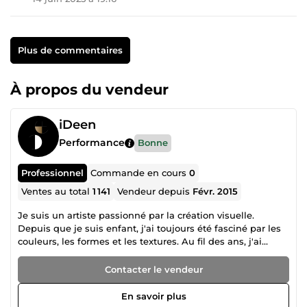
Plus de commentaires
À propos du vendeur
iDeen
Performance
Bonne
Professionnel
Commande en cours
0
Ventes au total
1 141
Vendeur depuis
Févr. 2015
Je suis un artiste passionné par la création visuelle.
Depuis que je suis enfant, j'ai toujours été fasciné par les
couleurs, les formes et les textures. Au fil des ans, j'ai
développé mes compétences et mes connaissances pour
devenir un expert en graphisme. Je suis constamment à la
Contacter le vendeur
recherche de nouvelles sources d'inspiration pour
alimenter mon imagination et créer des designs uniques
En savoir plus
et remarquables. Chaque projet est un défi pour moi, et