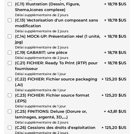
(C.11) Illustration (Dessin, Figure,
+ 18,78 $US
Shema,Icones complexe)
Délai supplémentaire de 2 jours
(C.13) Vectorisation d'un composant sans
+ 18,78 $US
modification
Délai supplémentaire de 2 jours
(C.14) MOCK-UP: Présentation réel (1 unité,
+ 18,78 $US
jpg)
Délai supplémentaire de 2 jours
(C.19) GABARIT: une pièce
+ 18,78 $US
Délai supplémentaire de 2 jours
(C.21) FICHIER: Ready To Print (RTP) pour
+ 18,78 $US
fournisseur
Délai supplémentaire de 1 jour
(C.22) FICHIER: Fichier source packaging
+ 125,20 $US
(.AI)
Délai supplémentaire de 1 jour
(C.23) FICHIER: Fichier source format
+ 125,20 $US
(.EPS)
Délai supplémentaire de 1 jour
(C.25) FINITIONS: Deluxe (Dorure or,
+ 43,81 $US
laminages, argenté, 3D,....)
Délai supplémentaire de 2 jours
(C.26) Cessions des droits d'exploitation
+ 125,20 $US
Délai supplémentaire de 2 jours