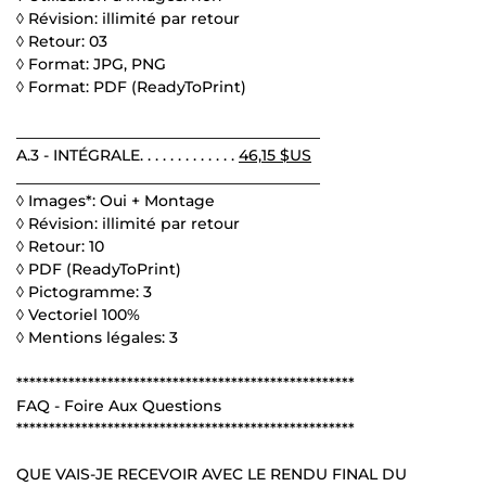
◊ Révision: illimité par retour
◊ Retour: 03
◊ Format: JPG, PNG
◊ Format: PDF (ReadyToPrint)
________________________________________
A.3 - INTÉGRALE. . . . . . . . . . . . .
46,15 $US
________________________________________
◊ Images*: Oui + Montage
◊ Révision: illimité par retour
◊ Retour: 10
◊ PDF (ReadyToPrint)
◊ Pictogramme: 3
◊ Vectoriel 100%
◊ Mentions légales: 3
****************************************************
FAQ - Foire Aux Questions
****************************************************
QUE VAIS-JE RECEVOIR AVEC LE RENDU FINAL DU