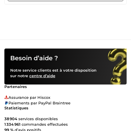
j'aime travailler en étroite collaboration avec mes clients
pour m'assurer que leurs idées et leurs objectifs sont bien
compris. Que vous ayez besoin d'une refonte de logo,
d'une conception de site Web ou d'un projet d'impression,
je suis prêt à relever tous les défis. Mon objectif est de
créer des designs qui sont à la fois esthétiquement
plaisants et efficaces pour aider mes clients à atteindre
leurs objectifs commerciaux. Je suis passionné par mon
travail et je m'engage à fournir un service de qualité
supérieure à chaque client. Si vous cherchez un graphiste
Besoin d’aide ?
talentueux qui peut donner vie à vos idées et les
transformer en un design percutant, n'hésitez pas à me
Notre service clients est à votre disposition
contacter.
sur notre
centre d’aide
Partenaires
Assurance par Hiscox
Paiements par PayPal Braintree
Statistiques
38 904
services disponibles
1 334 961
commandes effectuées
99 %
d’avis positifs