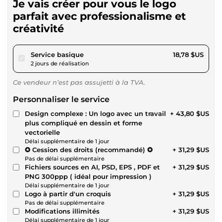
Je vais créer pour vous le logo
parfait avec professionalisme et
créativité
pour 17,30 $US
Service basique
18,78 $US
2 jours de réalisation
Ce vendeur n’est pas assujetti à la TVA.
Personnaliser le service
Design complexe : Un logo avec un travail
+ 43,80 $US
plus compliqué en dessin et forme
vectorielle
Délai supplémentaire de 1 jour
✪ Cession des droits (recommandé) ✪
+ 31,29 $US
Pas de délai supplémentaire
Fichiers sources en AI, PSD, EPS , PDF et
+ 31,29 $US
PNG 300ppp ( idéal pour impression )
Délai supplémentaire de 1 jour
Logo à partir d'un croquis
+ 31,29 $US
Pas de délai supplémentaire
Modifications illimités
+ 31,29 $US
Délai supplémentaire de 1 jour