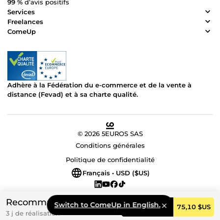
99 %
d’avis positifs
Services
Freelances
ComeUp
Adhère à la Fédération du e-commerce et de la vente à
distance (Fevad) et à sa charte qualité.
© 2026 5EUROS SAS
Conditions générales
Politique de confidentialité
Français • USD ($US)
Recommandé
Switch to ComeUp in English.
Commander
75,10 $US
3 j de réalisation