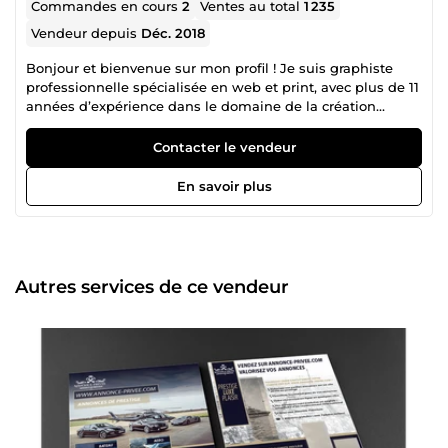
Commandes en cours
2
Ventes au total
1 235
Vendeur depuis
Déc. 2018
Bonjour et bienvenue sur mon profil ! Je suis graphiste
professionnelle spécialisée en web et print, avec plus de 11
années d’expérience dans le domaine de la création
visuelle et de la communication graphique. Tout au long
de mon parcours, j’ai eu l’opportunité de collaborer avec
Contacter le vendeur
des entreprises, des start-ups, des associations et des
entrepreneurs afin de donner vie à leurs projets à travers
En savoir plus
des supports visuels impactants et adaptés à leurs
besoins. Mon rôle est de vous accompagner dans la
conception et la réalisation de tous vos supports de
communication, qu’ils soient numériques (sites web,
bannières, réseaux sociaux, newsletters, interfaces UI/UX)
Autres services de ce vendeur
ou imprimés (logos, affiches, flyers, brochures, cartes de
visite, catalogues). Grâce à une parfaite maîtrise des outils
de design graphique et à une sensibilité artistique
développée, je crée des visuels modernes, esthétiques et
efficaces, toujours en accord avec l’identité et les objectifs
de mes clients. Ce que je vous propose : Des créations
graphiques uniques et sur-mesure, adaptées à votre
image de marque. Un travail professionnel et rigoureux,
respectant les délais convenus. Une écoute attentive et