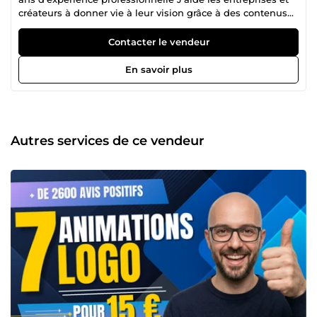
créateurs à donner vie à leur vision grâce à des contenus
visuels de qualité et des solutions digitales stratégiques.
Mes expertises : 🎬 Production Vidéo — Animations de logo,
Contacter le vendeur
motion design, montage vidéo 🎨 Design Graphique —
Branding, supports print, identité visuelle 🌐 Conception
En savoir plus
Web — Sites modernes, responsive et pensés pour
convertir 🔍 SEO — Optimisation pour les moteurs de
recherche et visibilité sur Google Après 7 ans dans le
domaine, j'ai développé un œil aiguisé pour le détail et
une compréhension approfondie de ce qui rend un visuel
Autres services de ce vendeur
vraiment efficace — et de ce qui fait qu'un site se
positionne réellement. Je livre des résultats professionnels
à des prix justes, sans compromis sur la qualité. Vous avez
un projet en tête ? Parlons-en. Je suis là pour répondre à
vos questions et vous aider à vous démarquer.