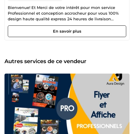
Bienvenue! Et Merci de votre intérêt pour mon service
Professionnel et conception accrocheur pour vous 100%
design haute qualité express 24 heures de livraison
express Révisions illimitées jusqu'à ce que vous soyez
heureux De l'haute qualité (300dpi) JPEG, PDF et les
En savoir plus
fichiers prêts à être imprimer seront fournis Service
clientèle professionnel et communication en tout temps
Pack complet: PSD, jpg et PDF avec toutes les polices
disponible
Autres services de ce vendeur