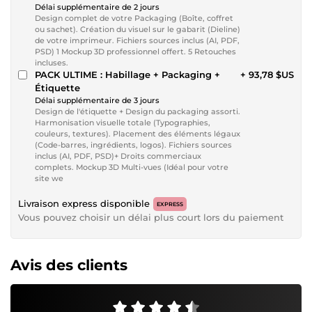
Délai supplémentaire de 2 jours
Design complet de votre Packaging (Boîte, coffret
ou sachet). Création du visuel sur le gabarit (Dieline)
de votre imprimeur. Fichiers sources inclus (AI, PDF,
PSD) 1 Mockup 3D professionnel offert. 5 Retouches
incluses.
PACK ULTIME : Habillage + Packaging +
+ 93,78 $US
Étiquette
Délai supplémentaire de 3 jours
Design de l'étiquette + Design du packaging assorti.
Harmonisation visuelle totale (Typographies,
couleurs, textures). Placement des éléments légaux
(Code-barres, ingrédients, logos). Fichiers sources
inclus (AI, PDF, PSD)+ Droits commerciaux
complets. Mockup 3D Multi-vues (Idéal pour votre
site we
Livraison express disponible
EXPRESS
Vous pouvez choisir un délai plus court lors du paiement
Avis des clients