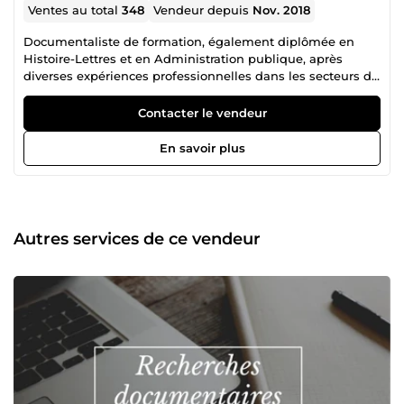
Ventes au total
348
Vendeur depuis
Nov. 2018
Documentaliste de formation, également diplômée en
Histoire-Lettres et en Administration publique, après
diverses expériences professionnelles dans les secteurs de
la Presse écrite, de l’Enseignement supérieur, du BTP ou
encore de la Banque, je travaille depuis 2018 en tant que
Contacter le vendeur
documentaliste – rédactrice freelance dans les domaines
suivants : Recherche, gestion &amp; organisation de
En savoir plus
l’information Activités rédactionnelles diverses
Autres services de ce vendeur