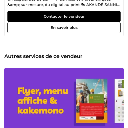
&amp; sur-mesure, du digital au print 🎭 AKANDÉ SANNI
Graphiste sénior &amp; formateur à l’Africa Design School
(Bénin) +15 ans d’expérience à transformer votre identité
Contacter le vendeur
visuelle avec des designs élégants, minimalistes et
dynamiques, pensés pour booster votre image de marque
En savoir plus
en avantage commercial et stratégique. Oubliez les
templates impersonnels et la sous-traitance anonyme :
bénéficiez d’une approche ultra-personnalisée, agile et
collaborative en branding, packaging et motion design. 💥
POURQUOI CHOISIR MES SERVICES Rapidité et flexibilité,
Autres services de ce vendeur
avec des designs modernes adaptés à vos supports. Avec
agilité et innovation, je couvre du print au **digital **: logos
mémorables, packaging accrocheurs, brochures
professionnelles et motion 2D pour vidéos explicatives.
Spécialiste en identité visuelle adaptée aux besoins des
entreprises ambitieuses ✨ MON APPROCHE Écoute active,
brief collaboratif, itérations jusqu’à satisfaction totale,
accompagnement personnalisé et suivi pédagogique pour
vous autonomiser. Service de Création d’Identité Visuelle
Unique et Impactante 🎯 POUR QUI ? Mes offres
s’adressent principalement aux entrepreneurs, startups et
PME ambitieuses du secteur public ou privé (santé,
éducation, livraison, skincare, banque, immobilier…) à la