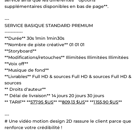
supplémentaires disponibles en bas de page**.
---
SERVICE BASIQUE STANDARD PREMIUM
------------
**Durée** 30s 1min 1min30s
**Nombre de piste créative** 01 01 01
**Storyboard**
**Modifications/retouches** Illimitées Illimitées Illimitées
**Voix off**
**Musique de fond**
**Livrables** Full HD & sources Full HD & sources Full HD &
sources
** Droits d'auteur**
** Délai de livraison** 14 jours 20 jours 30 jours
** TARIF** **
577,95 $US
** **
809,13 $US
** **
1 155,90 $US
**
---
# Une vidéo motion design 2D rassure le client parce que
renforce votre crédibilité !