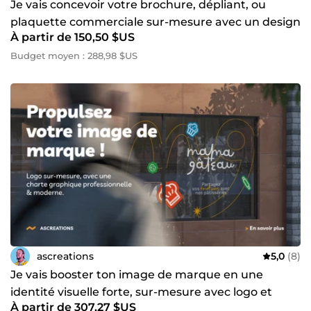
Je vais concevoir votre brochure, dépliant, ou
plaquette commerciale sur-mesure avec un design
À partir de 150,50 $US
professionnel
Budget moyen : 288,98 $US
ascreations
5,0
(8)
Je vais booster ton image de marque en une
identité visuelle forte, sur-mesure avec logo et
À partir de 307,27 $US
charte graphique