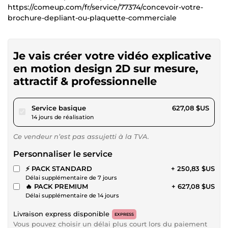
https://comeup.com/fr/service/77374/concevoir-votre-
brochure-depliant-ou-plaquette-commerciale
Je vais créer votre vidéo explicative
en motion design 2D sur mesure,
attractif & professionnelle
pour 577,95 $US
Service basique
627,08 $US
14 jours de réalisation
Ce vendeur n’est pas assujetti à la TVA.
Personnaliser le service
⚡ PACK STANDARD
+ 250,83 $US
Délai supplémentaire de 7 jours
🔥 PACK PREMIUM
+ 627,08 $US
Délai supplémentaire de 14 jours
Livraison express disponible
EXPRESS
Vous pouvez choisir un délai plus court lors du paiement