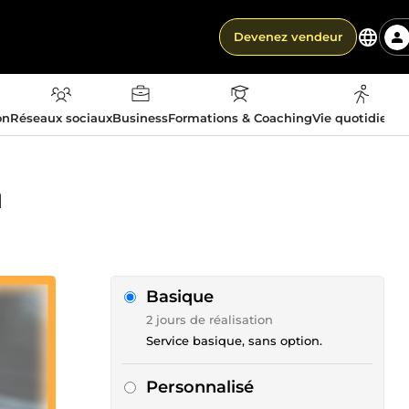
Devenez vendeur
on
Réseaux sociaux
Business
Formations & Coaching
Vie quotidienn
l
Basique
2 jours de réalisation
Service basique, sans option.
Personnalisé