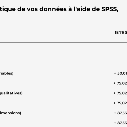
stique de vos données à l'aide de SPSS,
18,76 
iables)
+ 50,0
+ 75,0
ualitatives)
+ 75,0
+ 75,0
dimensions)
+ 87,5
+ 87,5