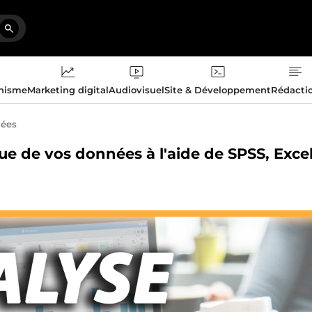
phisme
Marketing digital
Audiovisuel
Site & Développement
Rédacti
nées
que de vos données à l'aide de SPSS, Exce