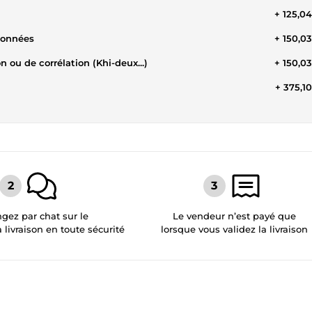
+ 125,0
données
+ 150,0
 ou de corrélation (Khi-deux...)
+ 150,0
+ 375,1
gez par chat sur le
Le vendeur n’est payé que
a livraison en toute sécurité
lorsque vous validez la livraison