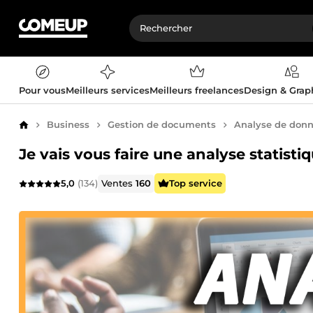
Pour vous
Meilleurs services
Meilleurs freelances
Design & Gra
Business
Gestion de documents
Analyse de don
Accueil
Je vais vous faire une analyse statisti
5,0
(134)
Ventes
160
Top service