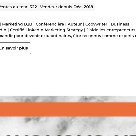
Ventes au total
322
Vendeur depuis
Déc. 2018
 Marketing B2B | Conférencière | Auteur | Copywriter | Business
dIn | Certifié Linkedin Marketing Stratégy | J’aide les entrepreneur
grandir pour devenir extraordinaires, être reconnus comme experts 
nsemble, vous et moi pour : ✔ Générer des prospects B2B de haute qu
re comme &quot;l'expert crédible&quot; dans votre domaine ✔ Révise
En savoir plus
 pratiques pour que vos prospects puissent vous trouver plus facile
ochaines années ✔ Une feuille de route claire et précise à suivre to
ain Au cours de ma carrière, j'ai travaillé avec des débutants, des
eloppement de projet, branding, marketing, stratégie réseaux soci
sessions de brainstorming visuel. Un travail de coopération étroite 
suis très reconnaissante envers mes clients, tant au niveau local que
 un sourire sur le visage et une excitation à vous aider à grandir
siness innovant by The Los Angeles Business Journal ✔ Expert Link
lions de posts ✔ Sélectionnée par Linkedin parmi les meilleurs bus
 ✔ Conférencière pour la Sorbonne ✔ Tahiti Motion Picture Televis
sitors of the &quot;African Women's Entrepreneurship Program&qu
ed through the U.S. Department of State. Si vous souhaitez discuter,
n stratégique gratuite avec moi sur le visuel call de ComeUP ⭐️