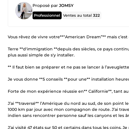
Proposé par
JOMSY
Professionnel
Ventes au total
322
Vous rêvez de vivre votre**“American Dream”** mais c’es
Terre **d'immigration **depuis des siècles, ce pays continu
plus aussi simple de s'y installer.
** Il faut bien se préparer et ne pas se lancer à l’aveuglette
Je vous donne **5 conseils **pour une** installation heur
Forte de mon expérience réussie en** Californie**, tant au 
J’ai **traversé** l’Amérique du nord au sud, de son point le
1000 km par jour avec mon compagnon de route. J’ai traversé
indien sans rencontrer personne sauf les canyons et les 
J’ai visité 47 états sur 50 et certains dans tous les coins.