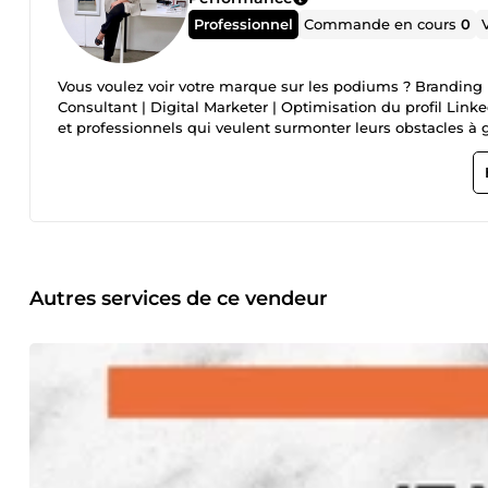
Professionnel
Commande en cours
0
Vous voulez voir votre marque sur les podiums ? Branding |
Consultant | Digital Marketer | Optimisation du profil Linke
et professionnels qui veulent surmonter leurs obstacles à 
remplir les caisses de leur entreprise. Nous travaillons e
sur une base constante et prévisible ✔ Vous faire connaît
optimiser votre profil LinkedIn en utilisant les meilleures
✔ Avoir clairement la vision de votre entreprise pour les pr
étant “agile” ✔ Être à la pointe du marketing digital améric
petites et moyennes entreprises dans les domaines du dév
et recherche de prospects. Lors des 12 dernières années, j'ai été personnellement témoin d'innombrables entrepreneurs qui ont
obtenu des résultats étonnants en travaillant avec moi, en 
Autres services de ce vendeur
le client et moi. Je travaille digitalement depuis 2010. Je 
mondial ; votre confiance en moi m'aide à me réveiller avec
ensemble ! ⭐️ Nominations - Awards - Distinctions ⭐️ ✔ Bu
- Post en français retenu par Linkedin News parmi des mil
coachs 2017-2018 ✔ Interviews Le Figaro Magazine et autres
&amp; Entertainment Award. ✔Host of the International Vi
featuring leaders, reformers, and decision-makers all invit
veuillez m’envoyer un message pour programmer une sessio