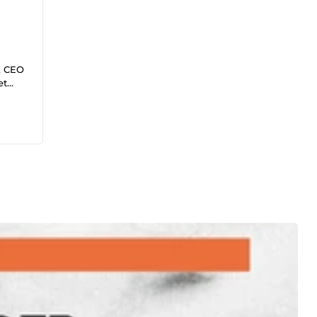
s, CEO
et
alité
r et
ment
ut en
aux
entre
edIn
iness
ion
ot;