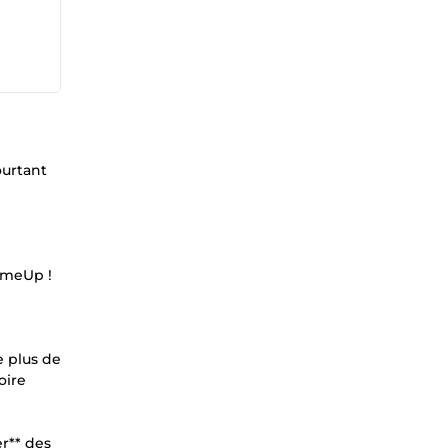
ourtant
ComeUp !
e plus de
oire
er** des