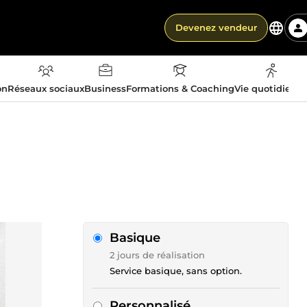
Devenez vendeur
on
Réseaux sociaux
Business
Formations & Coaching
Vie quotidienn
Basique
2 jours de réalisation
Service basique, sans option.
Personnalisé