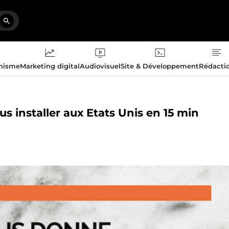
phisme
Marketing digital
Audiovisuel
Site & Développement
Rédacti
us installer aux Etats Unis en 15 min