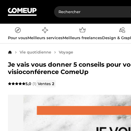
Pour vous
Meilleurs services
Meilleurs freelances
Design & Gra
Vie quotidienne
Voyage
Accueil
Je vais vous donner 5 conseils pour vo
visioconférence ComeUp
5,0
(1)
Ventes
2