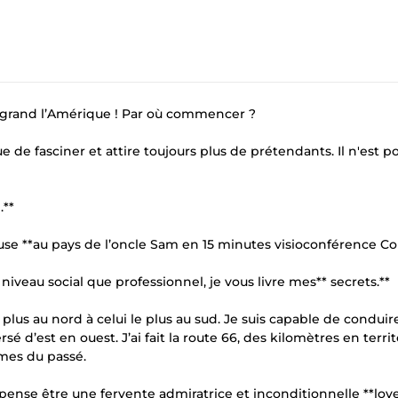
t grand l’Amérique ! Par où commencer ?
e de fasciner et attire toujours plus de prétendants. Il n'est p
.**
euse **au pays de l’oncle Sam en 15 minutes visioconférence 
niveau social que professionnel, je vous livre mes** secrets.**
 plus au nord à celui le plus au sud. Je suis capable de conduir
 d’est en ouest. J’ai fait la route 66, des kilomètres en territ
âmes du passé.
 Je pense être une fervente admiratrice et inconditionnelle **lov