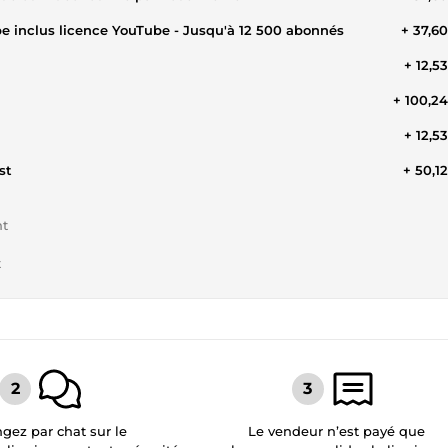
ube inclus licence YouTube - Jusqu'à 12 500 abonnés
+ 37,6
+ 12,5
+ 100,2
+ 12,5
st
+ 50,1
nt
t
gez par chat sur le
Le vendeur n’est payé que