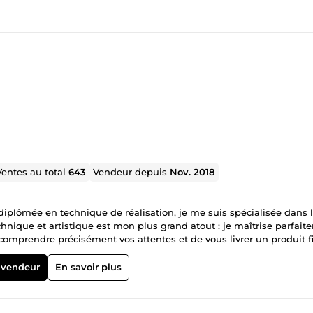
Ventes au total
643
Vendeur depuis
Nov. 2018
t diplômée en technique de réalisation, je me suis spécialisée dans 
hnique et artistique est mon plus grand atout : je maîtrise parfai
omprendre précisément vos attentes et de vous livrer un produit f
V Doublages de documentaires Films
 vendeur
En savoir plus
enregistrer un texte : je veille à la qualité de la prise, au traitem
 diffusion. Confiez-moi vos textes, j'ai hâte de leur donner vie !