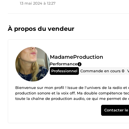
13 mai 2024 à 12:27
À propos du vendeur
MadameProduction
Performance
Professionnel
Commande en cours
0
Bienvenue sur mon profil ! Issue de l'univers de la radio e
production sonore et la voix off. Ma double compétence tec
toute la chaîne de production audio, ce qui me permet de c
qualité professionnelle. Mon expérience à votre service : Publicités Radio &amp; T
institutionnels &amp; corporate Vidéos Web, e-learning &amp; attentes téléphoniques Pourquoi me faire confiance ? Grâce à mon
Contacter le
background de technico-réalisatrice, je ne me contente pas d'
du son (nettoyage, mastering) et au respect de vos briefs de