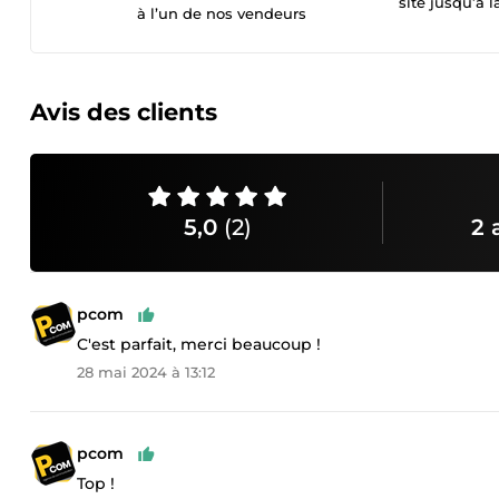
site jusqu’à l
à l’un de nos vendeurs
Avis des clients
5,0
(2)
2 
pcom
C'est parfait, merci beaucoup !
28 mai 2024 à 13:12
pcom
Top !