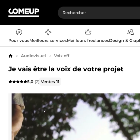
Pour vous
Meilleurs services
Meilleurs freelances
Design & Gra
Audiovisuel
Voix off
Accueil
Je vais être la voix de votre projet
5,0
(2)
Ventes
11