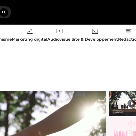
phisme
Marketing digital
Audiovisuel
Site & Développement
Rédacti