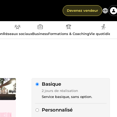
Devenez vendeur
on
Réseaux sociaux
Business
Formations & Coaching
Vie quotidienn
Basique
2 jours de réalisation
Service basique, sans option.
Personnalisé