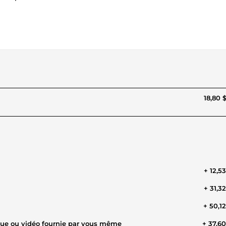
18,80 
+ 12,5
+ 31,3
+ 50,1
que ou vidéo fournie par vous même
+ 37,6