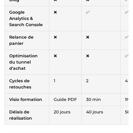
Google
❌
✅
✅
Analytics &
Search Console
Relance de
❌
❌
✅
panier
Optimisation
❌
❌
✅
du tunnel
d'achat
Cycles de
1
2
4
retouches
Visio formation
Guide PDF
30 min
1h3
Délais de
20 jours
40 jours
50 
réalisation