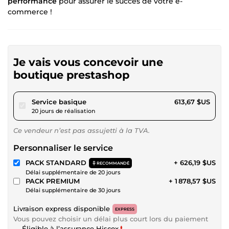
performance
pour assurer le succès de votre e-
commerce !
Je vais vous concevoir une
boutique prestashop
pour 565,59 $US
Service basique
613,67 $US
20 jours de réalisation
Ce vendeur n’est pas assujetti à la TVA.
Personnaliser le service
PACK STANDARD
+ 626,19 $US
RECOMMANDÉ
Délai supplémentaire de 20 jours
PACK PREMIUM
+ 1 878,57 $US
Délai supplémentaire de 30 jours
Livraison express disponible
EXPRESS
Vous pouvez choisir un délai plus court lors du paiement
Éligible à l’assurance Hiscox