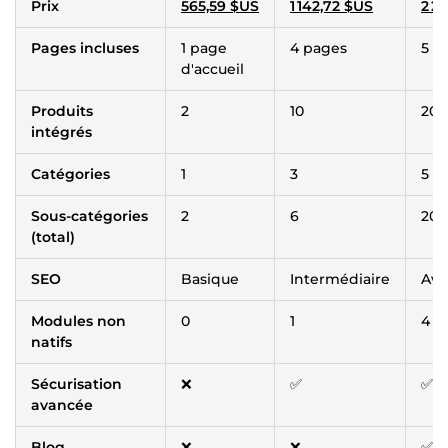
Prix
565,59 $US
1 142,72 $US
2 2
Pages incluses
1 page
4 pages
5 p
d'accueil
Produits
2
10
20
intégrés
Catégories
1
3
5
Sous-catégories
2
6
20
(total)
SEO
Basique
Intermédiaire
Ava
Modules non
0
1
4
natifs
Sécurisation
❌
✅
✅
avancée
Blog
❌
❌
✅