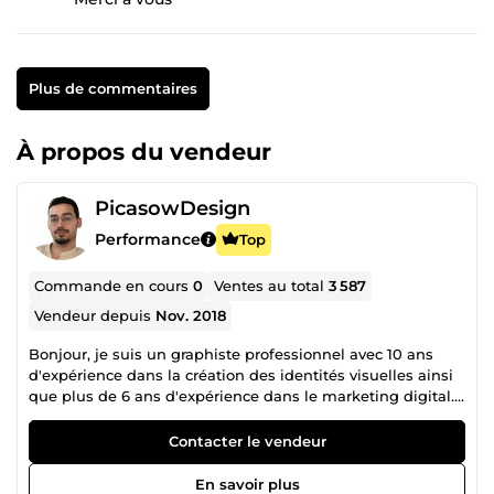
Plus de commentaires
À propos du vendeur
PicasowDesign
Performance
Top
Commande en cours
0
Ventes au total
3 587
Vendeur depuis
Nov. 2018
Bonjour, je suis un graphiste professionnel avec 10 ans
d'expérience dans la création des identités visuelles ainsi
que plus de 6 ans d'expérience dans le marketing digital.
Passionné par mon métier et j'accompagne aussi bien les
petites que les grandes entreprises à renforcer leur image
Contacter le vendeur
de marque grâce à mes réalisations : ✔️ Identité visuelle (
logo ) ✔️ Charte graphique logo ✔️ Logo en Signature ✔️
En savoir plus