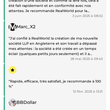
création d'une société et comme la 1ère fois, cela a
été fait rapidement et en conformité avec nos
attentes. Je recommande RealWorld pour la
création de vos sociétés au UK.”
3 juin 2025 à 08:02
Témoignage positif
Marc_X2
“J'ai confié à RealWorld la création de ma nouvelle
société LLP en Angleterre et son travail a dépassé
mes attentes : la société a été créée en un temps
éclair (quelques petits jours seulement) et il a
toujours été à l'écoute pendant la création,
28 mai 2025 à 09:43
notamment le changement d'une adresse a
Témoignage positif
posteriori. Je recommande fortement RealWorld
pour la création de votre société en Angleterre !”
“Rapide, efficace, très satisfait, je recommande à 100
%”
12 févr. 2025 à 13:21
Témoignage positif
BBDollar