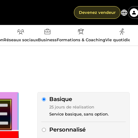
Devenez vendeur
on
Réseaux sociaux
Business
Formations & Coaching
Vie quotidienn
Basique
25 jours de réalisation
Service basique, sans option.
Personnalisé