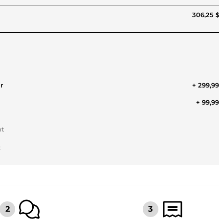
306,25 
r
+ 299,9
+ 99,9
nt
t