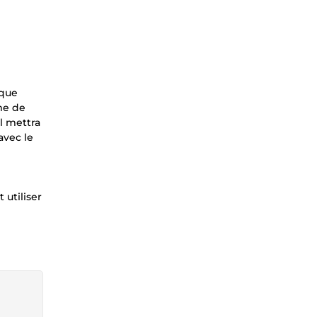
 que
me de
l mettra
avec le
 utiliser