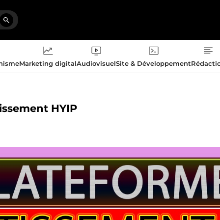
phisme
Marketing digital
Audiovisuel
Site & Développement
Rédacti
stissement HYIP