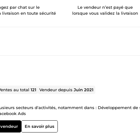
gez par chat sur le
Le vendeur n’est payé que
a livraison en toute sécurité
lorsque vous validez la livraison
Ventes au total
121
Vendeur depuis
Juin 2021
urs d'activités, notamment dans : Développement de site
 Référencement google Ads et facebook Ads
 vendeur
En savoir plus