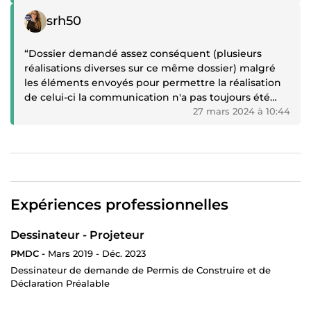
Témoignage positif
srh50
“Dossier demandé assez conséquent (plusieurs
réalisations diverses sur ce même dossier) malgré
les éléments envoyés pour permettre la réalisation
de celui-ci la communication n'a pas toujours été
très fluide il a fallu à plusieurs reprises repréciser la
27 mars 2024 à 10:44
demande. Mais en finalité le dossier a bien été
fourni et en respectant la demande initiale. Celui-ci
va pouvoir être soumis à approbation du service
instructeur. Merci”
Expériences professionnelles
Dessinateur - Projeteur
PMDC -
Mars 2019 - Déc. 2023
Dessinateur de demande de Permis de Construire et de
Déclaration Préalable