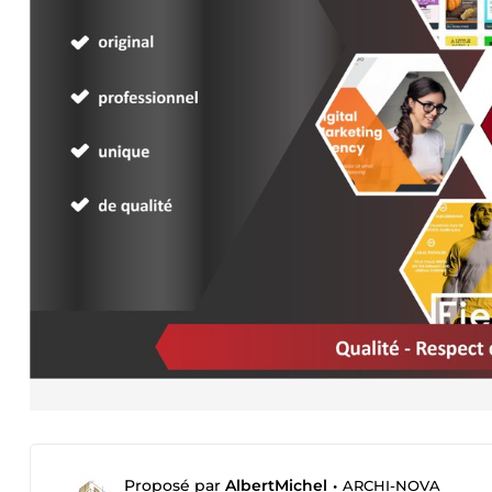
Proposé par
AlbertMichel
•
ARCHI-NOVA