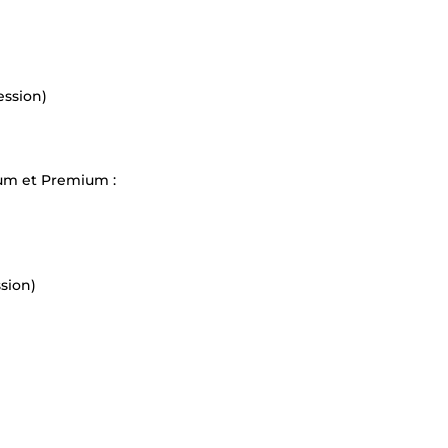
ession)
ium et Premium :
sion)