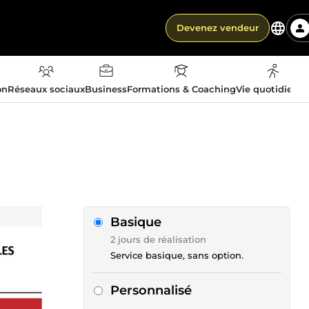
Devenez vendeur
on
Réseaux sociaux
Business
Formations & Coaching
Vie quotidienn
Basique
2 jours de réalisation
Service basique, sans option.
Personnalisé