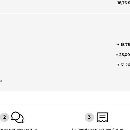
18,76 
+ 18,7
+ 25,0
+ 31,2
nt
gez par chat sur le
Le vendeur n’est payé que