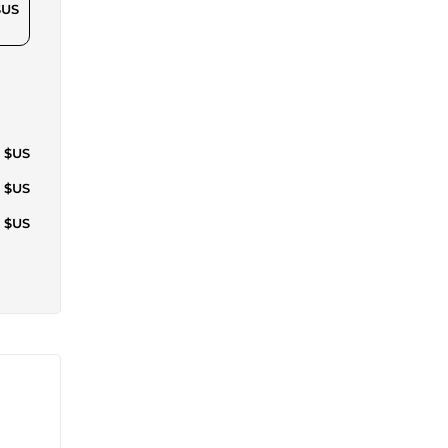
$US
5 $US
0 $US
6 $US