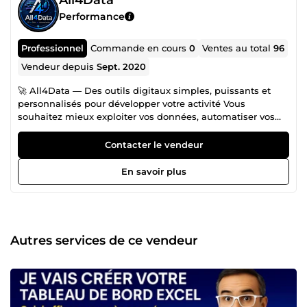
Performance
Professionnel
Commande en cours
0
Ventes au total
96
Vendeur depuis
Sept. 2020
🚀 All4Data — Des outils digitaux simples, puissants et
personnalisés pour développer votre activité Vous
souhaitez mieux exploiter vos données, automatiser vos
tâches, créer un tableau de bord clair, développer une
application métier, une page de vente ou un site web
Contacter le vendeur
professionnel ? Avec plus de 15 ans d’expérience en
analyse de données, automatisation, tableaux de bord et
En savoir plus
solutions digitales, All4Data vous accompagne dans la
création d’outils simples, efficaces et adaptés à vos
besoins réels. Mon objectif est clair : vous aider à gagner
du temps, mieux piloter votre activité et améliorer vos
résultats, même si vous n’êtes pas à l’aise avec la
Autres services de ce vendeur
technique. 🎯 Ce que je peux créer pour vous 📊 Tableaux
de bord &amp; analyse de données Je vous aide à
transformer vos fichiers Excel, Google Sheets ou bases de
données en outils de pilotage clairs et exploitables. ✅
Tableaux de bord Excel personnalisés ✅ Dashboards