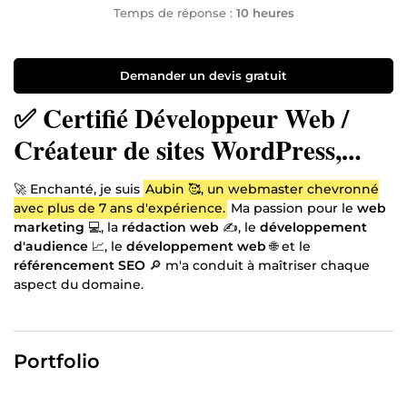
Temps de réponse :
10 heures
Demander un devis gratuit
✅ Certifié Développeur Web /
Créateur de sites WordPress,
Wix, Shopify… / Expert en
🚀 Enchanté, je suis
Aubin 🥰, un webmaster chevronné
marketing
avec plus de 7 ans d'expérience.
Ma passion pour le
web
marketing
💻, la
rédaction web
✍️, le
développement
d'audience
📈, le
développement web
🌐 et le
référencement SEO
🔎 m'a conduit à maîtriser chaque
aspect du domaine.
💪 À la tête d'une équipe dynamique, comprenant plus
de 10 experts talentueux 👨‍💻👩‍💻 partageant ma vision,
nous collaborons pour dépasser les attentes de nos
Portfolio
clients.
🎓 En plus de mon expertise pratique, je détiens une