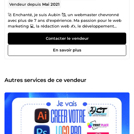
Vendeur depuis
Mai 2021
🚀 Enchanté, je suis Aubin 🥰, un webmaster chevronné
avec plus de 7 ans d'expérience. Ma passion pour le web
marketing 💻, la rédaction web ✍️, le développement
d'audience 📈, le développement web 🌐 et le
référencement SEO 🔎 m'a conduit à maîtriser chaque
Contacter le vendeur
aspect du domaine. 💪 À la tête d'une équipe dynamique,
comprenant plus de 10 experts talentueux 👨‍💻👩‍💻
En savoir plus
partageant ma vision, nous collaborons pour dépasser les
attentes de nos clients. 🎓 En plus de mon expertise
pratique, je détiens une licence professionnelle en
sciences économiques et gestion d'entreprise 🎓,
renforçant ainsi notre approche professionnelle et
Autres services de ce vendeur
stratégique. ✅Nous nous engageons à fournir des services
de qualité supérieure 🌟, avec une livraison rapide 🚚, grâce
à notre passion ❤️ et à notre engagement envers
l'excellence. ✅ Engagement Total 🌐 Nous sommes
constamment disponibles pour répondre à toutes vos
questions ❓, vous guider à travers nos offres 📋 et vous
assurer une expérience client sans faille. 🌈 Notre objectif
ultime est votre satisfaction 😄. Contactez-nous
maintenant 📩 et découvrez comment nous pouvons
transformer vos idées en réalité ✨. Votre succès est notre