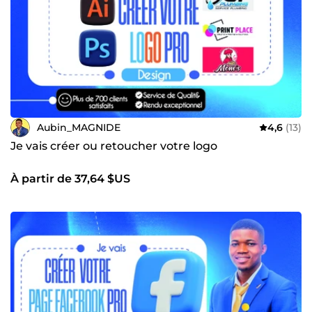
assurer une expérience client sans faille. 🌈 Notre objectif
ultime est votre satisfaction 😄. Contactez-nous
maintenant 📩 et découvrez comment nous pouvons
transformer vos idées en réalité ✨. Votre succès est notre
priorité numéro un 🎯.
Aubin_MAGNIDE
4,6
(13)
Je vais créer ou retoucher votre logo
À partir de 37,64 $US