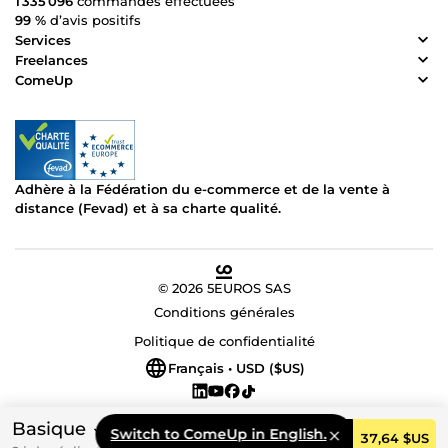
1 335 096
commandes effectuées
99 %
d’avis positifs
Services
Freelances
ComeUp
Adhère à la Fédération du e-commerce et de la vente à
distance (Fevad) et à sa charte qualité.
© 2026 5EUROS SAS
Conditions générales
Politique de confidentialité
Français • USD ($US)
Basique
Switch to ComeUp in English.
Commander
37,64 $US