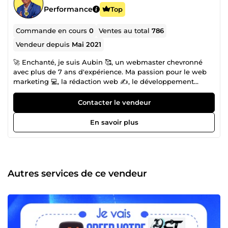
Performance
Top
Commande en cours
0
Ventes au total
786
Vendeur depuis
Mai 2021
🚀 Enchanté, je suis Aubin 🥰, un webmaster chevronné
avec plus de 7 ans d'expérience. Ma passion pour le web
marketing 💻, la rédaction web ✍️, le développement
d'audience 📈, le développement web 🌐 et le
référencement SEO 🔎 m'a conduit à maîtriser chaque
Contacter le vendeur
aspect du domaine. 💪 À la tête d'une équipe dynamique,
comprenant plus de 10 experts talentueux 👨‍💻👩‍💻
En savoir plus
partageant ma vision, nous collaborons pour dépasser les
attentes de nos clients. 🎓 En plus de mon expertise
pratique, je détiens une licence professionnelle en
sciences économiques et gestion d'entreprise 🎓,
renforçant ainsi notre approche professionnelle et
Autres services de ce vendeur
stratégique. ✅Nous nous engageons à fournir des services
de qualité supérieure 🌟, avec une livraison rapide 🚚, grâce
à notre passion ❤️ et à notre engagement envers
l'excellence. ✅ Engagement Total 🌐 Nous sommes
constamment disponibles pour répondre à toutes vos
questions ❓, vous guider à travers nos offres 📋 et vous