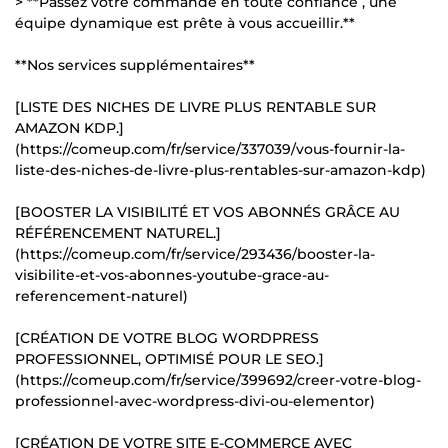
> **Passez votre commande en toute confiance , une
équipe dynamique est prête à vous accueillir.**
**Nos services supplémentaires**
[LISTE DES NICHES DE LIVRE PLUS RENTABLE SUR
AMAZON KDP.]
(https://comeup.com/fr/service/337039/vous-fournir-la-
liste-des-niches-de-livre-plus-rentables-sur-amazon-kdp)
[BOOSTER LA VISIBILITÉ ET VOS ABONNÉS GRÂCE AU
RÉFÉRENCEMENT NATUREL.]
(https://comeup.com/fr/service/293436/booster-la-
visibilite-et-vos-abonnes-youtube-grace-au-
referencement-naturel)
[CRÉATION DE VOTRE BLOG WORDPRESS
PROFESSIONNEL, OPTIMISÉ POUR LE SEO.]
(https://comeup.com/fr/service/399692/creer-votre-blog-
professionnel-avec-wordpress-divi-ou-elementor)
[CRÉATION DE VOTRE SITE E-COMMERCE AVEC