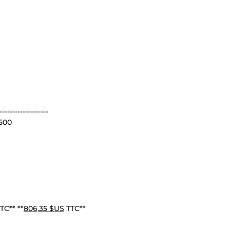
-------------------
1500
TC** **
806,35 $US
TTC**