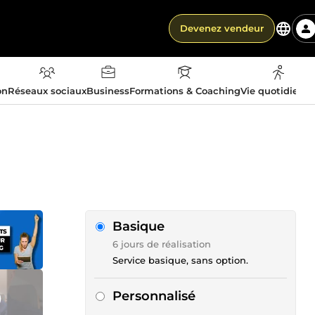
Devenez vendeur
on
Réseaux sociaux
Business
Formations & Coaching
Vie quotidienn
Basique
6 jours de réalisation
Service basique, sans option.
Personnalisé