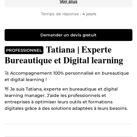
Voir plus
Temps de réponse :
4 jours
Demander un devis gratuit
Tatiana | Experte
PROFESSIONNEL
Bureautique et Digital learning
🚀 Accompagnement 100% personnalisé en bureautique
et digital learning !
👋 Je suis Tatiana, experte en bureautique et digital
learning manager. J’aide les professionnels et
entreprises à optimiser leurs outils et formations
digitales grâce à des solutions adaptées à leurs besoins.
🖥️ Bureautique & Automatisation Maîtrise complète de
Microsoft Office et Google Suite VBA, App Script &
automatisation pour booster votre productivité 📚 Digital