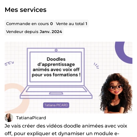
Learning Conception et intégration de vos formations e-
learning sur votre LMS Création de parcours
Mes services
d’apprentissage optimisés
💡 Pourquoi travailler avec moi ? ✅ Adaptabilité et
Commande en cours
0
Vente au total
1
solutions sur mesure ✅ Certifiée et en veille continue
Vendeur depuis
Janv. 2024
pour vous proposer les meilleures pratiques ✅ Approche
pratique et orientée résultats
📩 Besoin d’un accompagnement efficace et
personnalisé ? Contactez-moi dès maintenant !
TatianaPicard
Je vais créer des vidéos doodle animées avec voix
off, pour expliquer et dynamiser un module e-