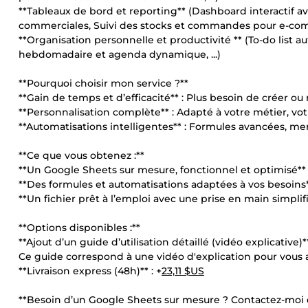
**Tableaux de bord et reporting** (Dashboard interactif a
commerciales, Suivi des stocks et commandes pour e-comm
**Organisation personnelle et productivité ** (To-do list au
hebdomadaire et agenda dynamique, ...)
**Pourquoi choisir mon service ?**
**Gain de temps et d’efficacité** : Plus besoin de créer o
**Personnalisation complète** : Adapté à votre métier, votr
**Automatisations intelligentes** : Formules avancées, m
**Ce que vous obtenez :**
**Un Google Sheets sur mesure, fonctionnel et optimisé**
**Des formules et automatisations adaptées à vos besoins
**Un fichier prêt à l’emploi avec une prise en main simplif
**Options disponibles :**
**Ajout d’un guide d’utilisation détaillé (vidéo explicative)**
Ce guide correspond à une vidéo d'explication pour vous 
**Livraison express (48h)** : +
23,11 $US
**Besoin d’un Google Sheets sur mesure ? Contactez-moi e