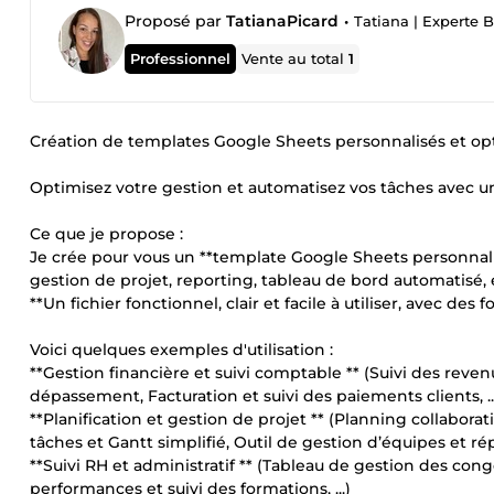
Proposé par
TatianaPicard
•
Tatiana | Experte B
Professionnel
Vente au total
1
Création de templates Google Sheets personnalisés et opt
Optimisez votre gestion et automatisez vos tâches avec u
Ce que je propose :
Je crée pour vous un **template Google Sheets personnalisé
gestion de projet, reporting, tableau de bord automatisé, 
**Un fichier fonctionnel, clair et facile à utiliser, avec de
Voici quelques exemples d'utilisation :
**Gestion financière et suivi comptable ** (Suivi des reve
dépassement, Facturation et suivi des paiements clients, ..
**Planification et gestion de projet ** (Planning collaborat
tâches et Gantt simplifié, Outil de gestion d’équipes et répa
**Suivi RH et administratif ** (Tableau de gestion des con
performances et suivi des formations, ...)