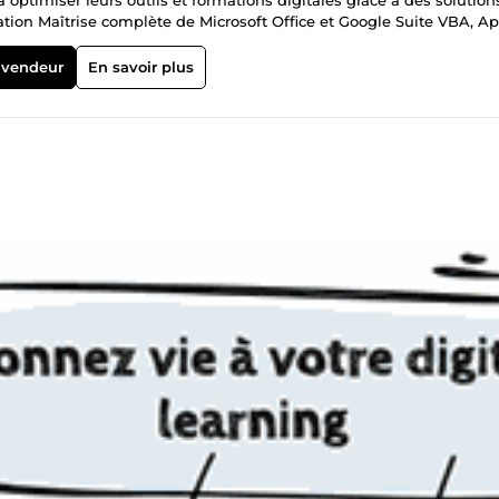
 optimiser leurs outils et formations digitales grâce à des solution
ation Maîtrise complète de Microsoft Office et Google Suite VBA, A
é 📚 Digital Learning Conception et intégration de vos formations e
 optimisés 💡 Pourquoi travailler avec moi ? ✅ Adaptabilité et sol
 vendeur
En savoir plus
oser les meilleures pratiques ✅ Approche pratique et orientée résu
? Contactez-moi dès maintenant !