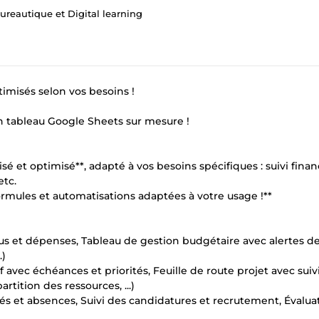
ureautique et Digital learning
imisés selon vos besoins !
n tableau Google Sheets sur mesure !
 et optimisé**, adapté à vos besoins spécifiques : suivi financ
etc.
s formules et automatisations adaptées à votre usage !**
nus et dépenses, Tableau de gestion budgétaire avec alertes d
.)
if avec échéances et priorités, Feuille de route projet avec suiv
rtition des ressources, ...)
gés et absences, Suivi des candidatures et recrutement, Évalua