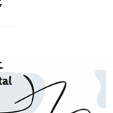
s
pp
-
utions
ltats