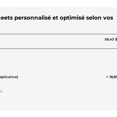
eets personnalisé et optimisé selon vos
56,43 
xplicative)
+ 18,8
nt
t