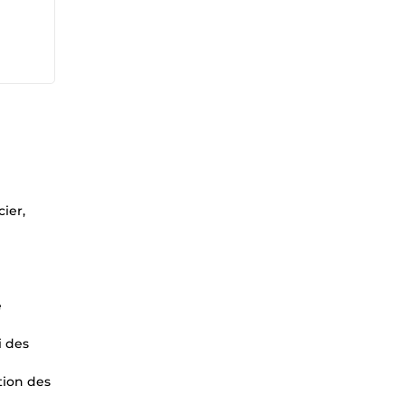
ier,
e
i des
tion des