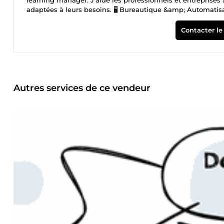
learning manager. J’aide les professionnels et entreprises à
adaptées à leurs besoins. 🖥️ Bureautique &amp; Automatis
Script &amp; automatisation pour booster votre productivit
learning sur votre LMS Création de parcours d’apprentissage
Contacter le
sur mesure ✅ Certifiée et en veille continue pour vous prop
📩 Besoin d’un accompagnement efficace et personnalisé 
Autres services de ce vendeur