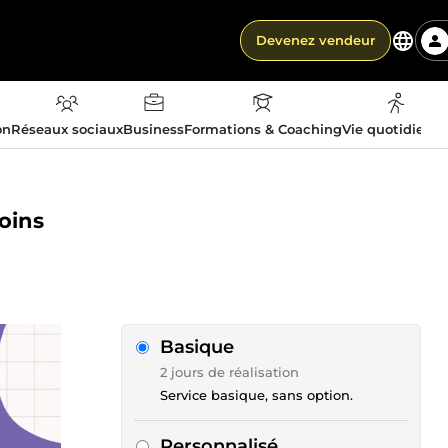
Devenez vendeur
on
Réseaux sociaux
Business
Formations & Coaching
Vie quotidienn
oins
Basique
2 jours de réalisation
Service basique, sans option.
Personnalisé