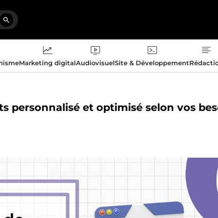
phisme
Marketing digital
Audiovisuel
Site & Développement
Rédacti
ts personnalisé et optimisé selon vos bes