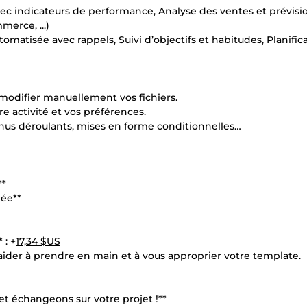
vec indicateurs de performance, Analyse des ventes et prévisi
erce, ...)
tomatisée avec rappels, Suivi d’objectifs et habitudes, Planific
u modifier manuellement vos fichiers.
e activité et vos préférences.
enus déroulants, mises en forme conditionnelles…
**
iée**
 : +
17,34 $US
aider à prendre en main et à vous approprier votre template.
t échangeons sur votre projet !**