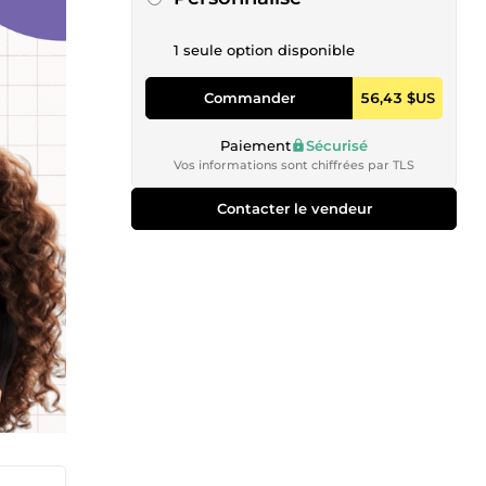
1 seule option disponible
Commander
56,43 $US
Paiement
Sécurisé
Vos informations sont chiffrées par TLS
Contacter le vendeur