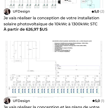
Professional and attentive to your needs, those who have
placed their trust in me have left fully satisfied by the
UFDesign
5,0
(2)
quality of my work.
Je vais réaliser la conception de votre installation
Try it yourself, and I can assure you, you won't be
solaire photovoltaïque de 10kWc à 1300kWc STC
disappointed!!!
À partir de 626,97 $US
Sincerely,
UFDesign
.
UFDesign
5,0
(1)
Je vais réaliser la conception et les plans de votre