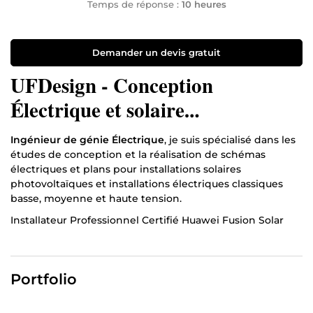
Temps de réponse :
10 heures
Demander un devis gratuit
UFDesign - Conception
Électrique et solaire
photovoltaïque - Programmation
Ingénieur de génie Électrique
, je suis spécialisé dans les
- Rédaction technique.
études de conception et la réalisation de schémas
électriques et plans pour installations solaires
photovoltaïques et installations électriques classiques
basse, moyenne et haute tension.
Installateur Professionnel Certifié Huawei Fusion Solar
(solutions ESS résidentielles et industrielles) j'ai une
excellente connaissance des normes électriques comme
les normes
CCE, NEC, IEC, NFC, VDE, etc
. Ainsi, le choix de
Portfolio
mes services, vous garantira un dimensionnement avec
les meilleurs produits répondant aux exigences des
normes électriques en vigueur dans votre région ou