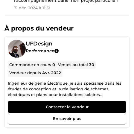
l'accompagnement dans mon projet particulier!
31 déc. 2024 à 11:51
À propos du vendeur
UFDesign
Performance
Commande en cours
0
Ventes au total
30
Vendeur depuis
Avr. 2022
Ingénieur de génie Électrique, je suis spécialisé dans les
études de conception et la réalisation de schémas
électriques et plans pour installations solaires
photovoltaïques et installations électriques classiques
basse, moyenne et haute tension. Installateur
Contacter le vendeur
Professionnel Certifié Huawei Fusion Solar (solutions ESS
résidentielles et industrielles) j'ai une excellente
En savoir plus
connaissance des normes électriques comme les normes
CCE, NEC, IEC, NFC, VDE, etc. Ainsi, le choix de mes