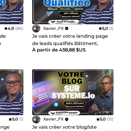
misation des mots clés & référencement
4,9
(86)
Xavier_FX
5,0
(1)
 de
Je vais créer votre landing page
e
de leads qualifiés Bâtiment,
À partir de 438,88 $US
Rénovation, Ingénierie
5,0
(1)
Xavier_FX
5,0
(15)
lenge
Je vais créer votre blog/site