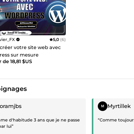
vier_FX
5,0
(6)
 créer votre site web avec
ess sur mesure
r de 18,81 $US
ignages
gnage positif
Témoignage posit
joramjbs
Myrtillek
me d'habitude 3 ans que je ne passe
“Comme toujours 
ar lui”