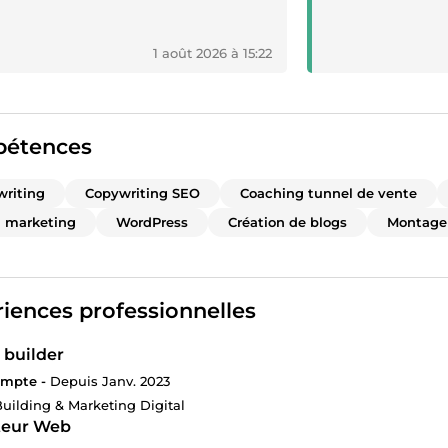
1 août 2026 à 15:22
étences
riting
Copywriting SEO
Coaching tunnel de vente
 marketing
WordPress
Création de blogs
Montage
iences professionnelles
 builder
ompte -
Depuis Janv. 2023
uilding & Marketing Digital
teur Web