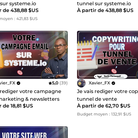
 sur systeme.io
tunnel sur systeme.io
ir de 438,88 $US
À partir de 438,88 $US
oyen : 421,83 $US
vier_FX
5,0
(39)
Xavier_FX
s rediger votre campagne
Je vais rediger votre co
marketing & newsletters
tunnel de vente
r de 18,81 $US
À partir de 62,70 $US
e.io
Budget moyen : 132,91 $US