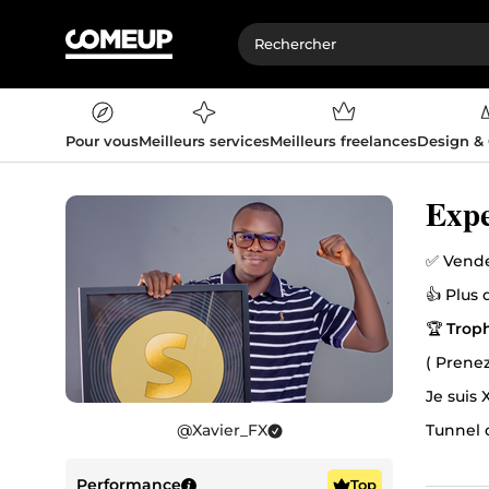
Pour vous
Meilleurs services
Meilleurs freelances
Design &
Expe
👍 Plus 
🏆
Troph
( Prenez
Je suis 
@
Xavier_FX
Tunnel 
donner v
Performance
Top