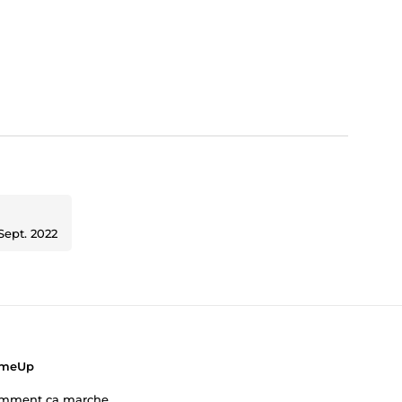
Sept. 2022
meUp
mment ça marche