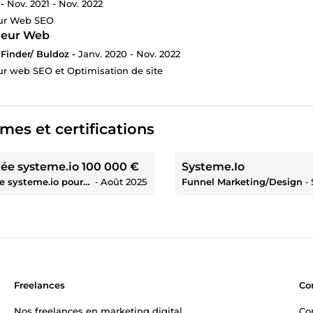
-
Nov. 2021 - Nov. 2022
ur Web SEO
teur Web
Finder/ Buldoz -
Janv. 2020 - Nov. 2022
r web SEO et Optimisation de site
mes et certifications
ée systeme.io 100 000 €
Systeme.Io
Trophée systeme.io pour avoir généré 100 000 € avec un membre de l'agence
‐
Août 2025
Funnel Marketing/Design
‐
Freelances
Co
Nos freelances en marketing digital
Co