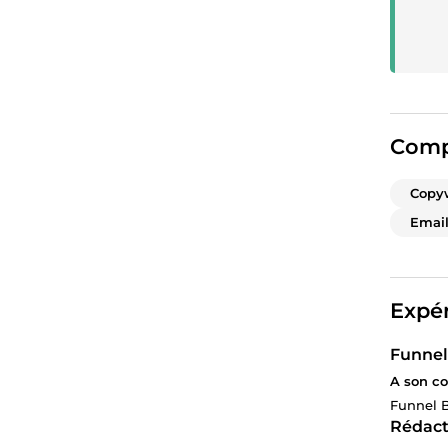
Comp
Copyw
Email
Expér
Funnel
A son c
Funnel B
Rédac