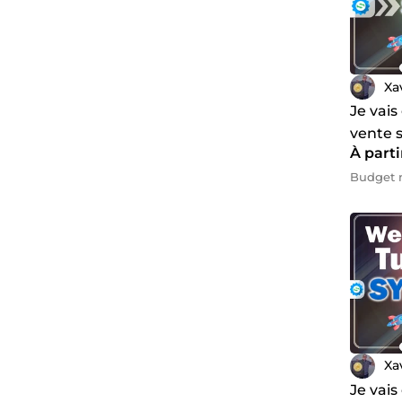
✅Créatio
Je suis 
Xa
Je vais
vente 
À parti
Budget m
Xa
Je vais