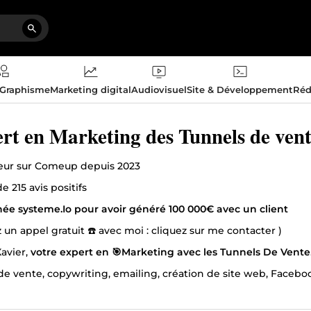
 Graphisme
Marketing digital
Audiovisuel
Site & Développement
Réd
rt en Marketing des Tunnels de vent
✅ Vendeur sur Comeup depuis 2023
de 215 avis positifs
ée systeme.Io pour avoir généré 100 000€ avec un client
 un appel gratuit ☎️ avec moi : cliquez sur me contacter )
Xavier,
votre expert en 🎯Marketing avec les Tunnels De Vente
de vente, copywriting, emailing, création de site web, Fac
ie à votre business en ligne.