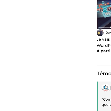
Xa
Je vais
WordPr
À parti
Témo
Témoi
“Com
que p