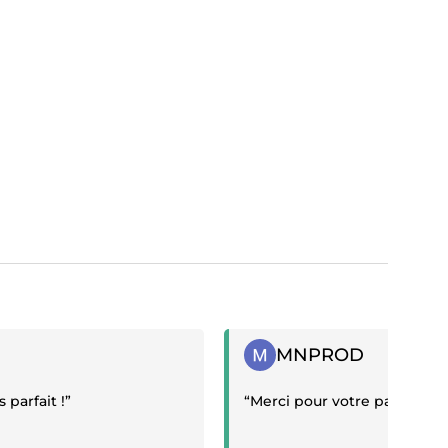
if
Témoignage positif
MNPROD
parfait !”
“Merci pour votre patience 