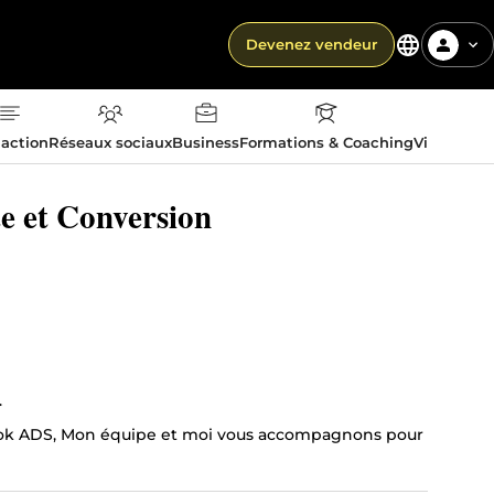
Devenez vendeur
action
Réseaux sociaux
Business
Formations & Coaching
Vie quotid
e et Conversion
.
ebook ADS, Mon équipe et moi vous accompagnons pour