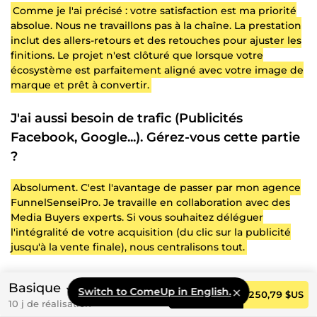
Comme je l'ai précisé : votre satisfaction est ma priorité
absolue. Nous ne travaillons pas à la chaîne. La prestation
inclut des allers-retours et des retouches pour ajuster les
finitions. Le projet n'est clôturé que lorsque votre
écosystème est parfaitement aligné avec votre image de
marque et prêt à convertir.
J'ai aussi besoin de trafic (Publicités
Facebook, Google...). Gérez-vous cette partie
?
Absolument. C'est l'avantage de passer par mon agence
FunnelSenseiPro. Je travaille en collaboration avec des
Media Buyers experts. Si vous souhaitez déléguer
l'intégralité de votre acquisition (du clic sur la publicité
jusqu'à la vente finale), nous centralisons tout.
Je ne sais pas quel pack choisir pour mon
Basique
Switch to ComeUp in English.
Commander
250,79 $US
projet. Comment faire ?
10 j de réalisation