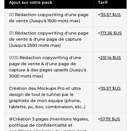
Ajout sur votre pack
Tarif
✍🏽 Rédaction copywriting d'une page
+
115,57 $US
de vente (Jusqu'à 1500 mots max)
✍🏽 Rédaction copywriting d'une page
+
173,36 $US
de vente & d'une page de capture
(Jusqu'à 2500 mots max)
✍🏽✍🏽 Rédaction copywriting d'une
+
231,14 $US
page de vente & d'une page de
capture & des pages upsells (Jusqu'à
3000 mots max)
Création des Mockups Pro et ultra
+
115,57 $US
design de tout le tunnel par le
graphiste de mon équipe (phone,
tablette, pc, box, combinaison, etc...)
⚙️Création 3 pages (mentions légales,
+
57,79 $US
politique de confidentialité et