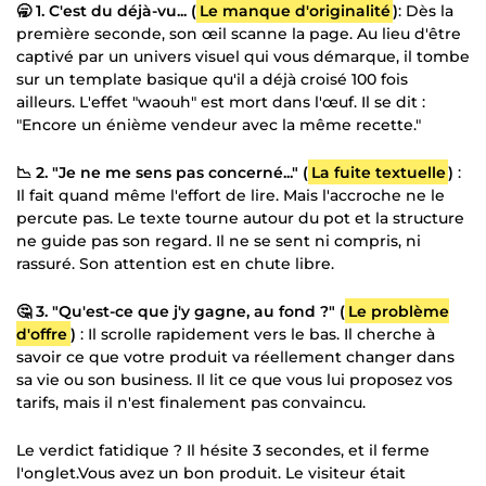
🥱 1. C'est du déjà-vu... (
Le manque d'originalité
)
: Dès la
première seconde, son œil scanne la page. Au lieu d'être
captivé par un univers visuel qui vous démarque, il tombe
sur un template basique qu'il a déjà croisé 100 fois
ailleurs. L'effet "waouh" est mort dans l'œuf. Il se dit :
"Encore un énième vendeur avec la même recette."
📉 2. "Je ne me sens pas concerné..." (
La fuite textuelle
)
:
Il fait quand même l'effort de lire. Mais l'accroche ne le
percute pas. Le texte tourne autour du pot et la structure
ne guide pas son regard. Il ne se sent ni compris, ni
rassuré. Son attention est en chute libre.
🤔 3. "Qu'est-ce que j'y gagne, au fond ?" (
Le problème
d'offre
)
: Il scrolle rapidement vers le bas. Il cherche à
savoir ce que votre produit va réellement changer dans
sa vie ou son business. Il lit ce que vous lui proposez vos
tarifs, mais il n'est finalement pas convaincu.
Le verdict fatidique ? Il hésite 3 secondes, et il ferme
l'onglet.Vous avez un bon produit. Le visiteur était