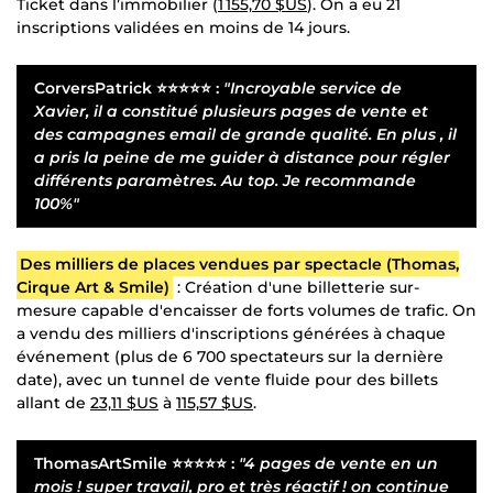
Ticket dans l’immobilier (
1 155,70 $US
). On a eu 21
inscriptions validées en moins de 14 jours.
CorversPatrick
⭐⭐⭐⭐⭐ :
"Incroyable service de
Xavier, il a constitué plusieurs pages de vente et
des campagnes email de grande qualité. En plus , il
a pris la peine de me guider à distance pour régler
différents paramètres. Au top. Je recommande
100%"
Des milliers de places vendues par spectacle (Thomas,
Cirque Art & Smile)
: Création d'une billetterie sur-
mesure capable d'encaisser de forts volumes de trafic. On
a vendu des milliers d'inscriptions générées à chaque
événement (plus de 6 700 spectateurs sur la dernière
date), avec un tunnel de vente fluide pour des billets
allant de
23,11 $US
à
115,57 $US
.
ThomasArtSmile
⭐⭐⭐⭐⭐ :
"4 pages de vente en un
mois ! super travail, pro et très réactif ! on continue