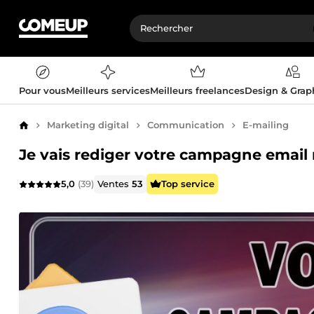
Pour vous
Meilleurs services
Meilleurs freelances
Design & Gra
Marketing digital
Communication
E-mailing
Accueil
Je vais rediger votre campagne email
5,0
(39)
Ventes
53
Top service