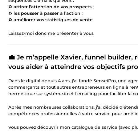
séquences d’emails qui vont :
♻️
attirer l’attention de vos prospects
;
♻️
les pousser à passer à l’action
;
♻️
améliorer vos statistiques de vente
.
Laissez-moi donc me présenter à vous
💼 Je m’appelle Xavier, funnel builder, 
vous aider à atteindre vos objectifs pr
Dans le digital depuis 4 ans, j'ai fondé SenseiPro, une agenc
commerçants et tout autres entrepreneurs en ligne à renta
hermétique sur système.io et l'emailing pour faciliter la 
Après mes nombreuses collaborations, j’ai décidé d’éten
compétences professionnelles à votre service pour améliore
Vous pouvez découvrir mon catalogue de service (avec plu