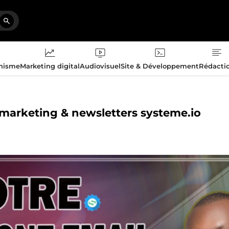
phisme
Marketing digital
Audiovisuel
Site & Développement
Rédacti
 marketing & newsletters systeme.io