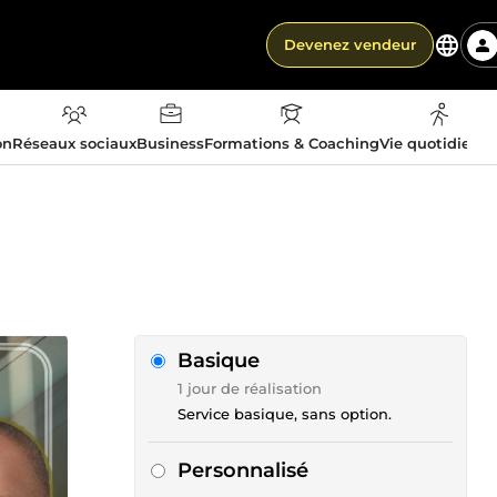
Devenez vendeur
on
Réseaux sociaux
Business
Formations & Coaching
Vie quotidienn
Basique
1 jour de réalisation
Service basique, sans option.
Personnalisé