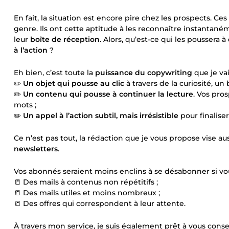
En fait, la situation est encore pire chez les prospects. C
genre. Ils ont cette aptitude à les reconnaître instantan
leur
boîte de réception
. Alors, qu’est-ce qui les poussera à
à l’action
?
Eh bien, c’est toute la
puissance du copywriting
que je vai
✏️
Un objet qui pousse au clic
à travers de la curiosité, un
✏️
Un contenu qui pousse à continuer la lecture
. Vos pro
mots ;
✏️
Un appel à l’action subtil, mais irrésistible
pour finalise
Ce n’est pas tout, la rédaction que je vous propose vise au
newsletters
.
Vos abonnés seraient moins enclins à se désabonner si vou
📒 Des mails à contenus non répétitifs ;
📒 Des mails utiles et moins nombreux ;
📒 Des offres qui correspondent à leur attente.
À travers mon service, je suis également prêt à vous conse