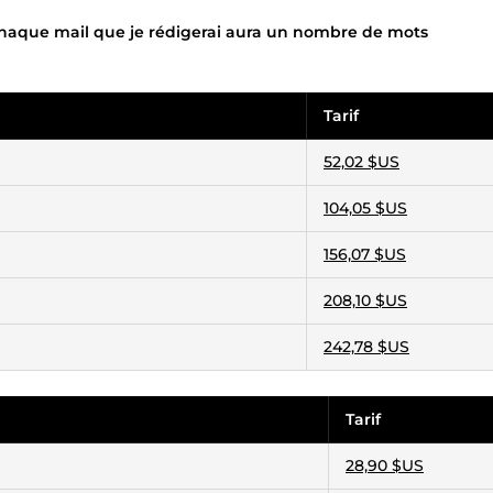
 Chaque mail que je rédigerai aura un nombre de mots
Tarif
52,02 $US
104,05 $US
156,07 $US
208,10 $US
242,78 $US
Tarif
28,90 $US