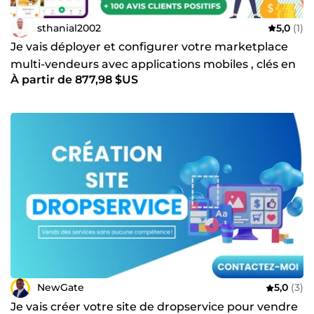
sthanial2002
5,0
(1)
Je vais déployer et configurer votre marketplace
multi-vendeurs avec applications mobiles , clés en
À partir de 877,98 $US
main
NewGate
5,0
(3)
Je vais créer votre site de dropservice pour vendre