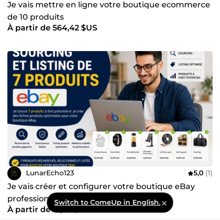
Je vais mettre en ligne votre boutique ecommerce
de 10 produits
À partir de 564,42 $US
LunarEcho123
5,0
(1)
Je vais créer et configurer votre boutique eBay
professionnelle pour l'e-commerce et le
Switch to ComeUp in English.
À partir de 18,82 $US
dropshipping