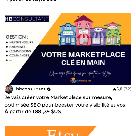
hbconsultant
5,0
(32)
Je vais créer votre Marketplace sur mesure,
optimisée SEO pour booster votre visibilité et vos
À partir de 1 881,39 $US
ventes