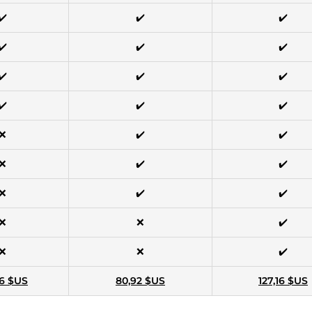
✔️
✔️
✔️
✔️
✔️
✔️
✔️
✔️
✔️
✔️
✔️
✔️
❌
✔️
✔️
❌
✔️
✔️
❌
✔️
✔️
❌
❌
✔️
❌
❌
✔️
6 $US
80,92 $US
127,16 $US