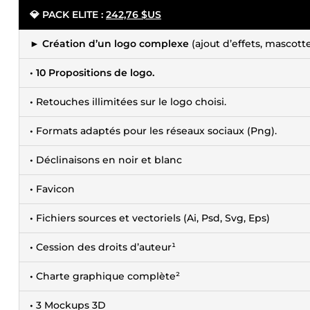
💎 PACK ELITE :
242,76 $US
►
Création d’un logo complexe
(ajout d’effets, mascotte
• 10 Propositions de logo.
•
Retouches illimitées sur le logo choisi.
•
Formats adaptés pour les réseaux sociaux (Png).
•
Déclinaisons en noir et blanc
•
Favicon
•
Fichiers sources et vectoriels (Ai, Psd, Svg, Eps)
•
Cession des droits d’auteur¹
•
Charte graphique complète²
•
3 Mockups 3D