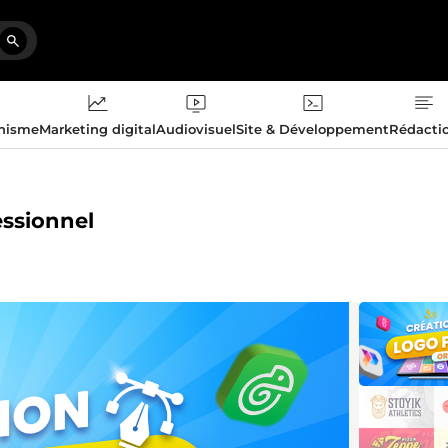
phisme
Marketing digital
Audiovisuel
Site & Développement
Rédacti
essionnel