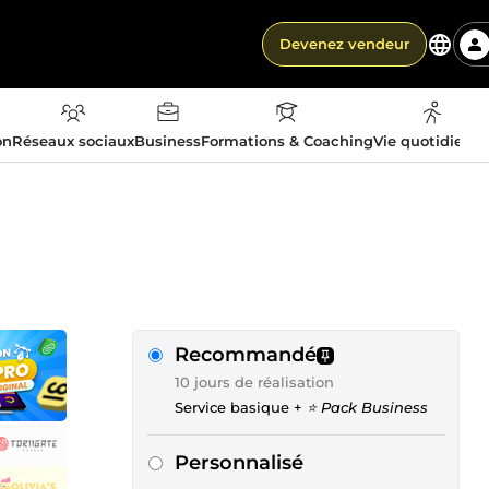
Devenez vendeur
on
Réseaux sociaux
Business
Formations & Coaching
Vie quotidienn
Recommandé
10 jours de réalisation
Service basique +
⭐ Pack Business
Personnalisé