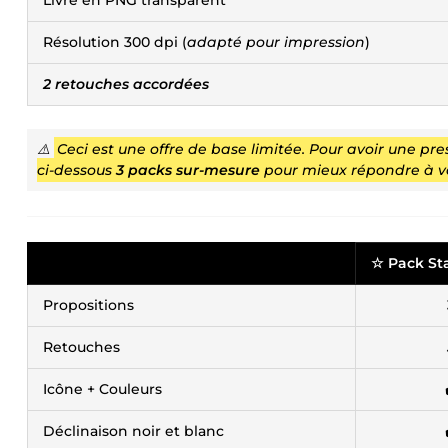
Livré en PNG transparent
Résolution 300 dpi (
adapté pour impression
)
2 retouches accordées
⚠️
Ceci est une offre de base limitée. Pour avoir une pr
ci-dessous
3 packs sur-mesure
pour mieux répondre à v
☆ Pack St
Propositions
Retouches
Icône + Couleurs
Déclinaison noir et blanc