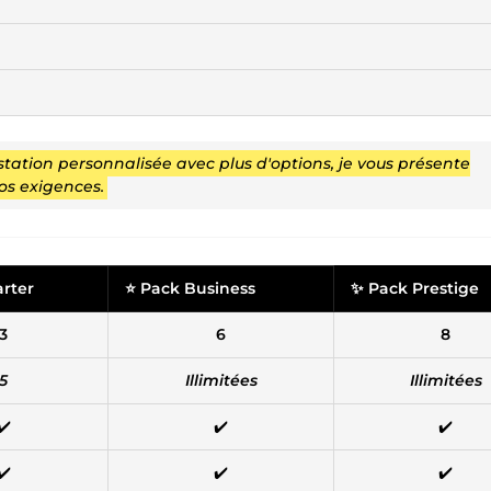
estation personnalisée avec plus d'options, je vous présente
os exigences.
arter
⭐ Pack Business
✨ Pack Prestige
3
6
8
5
Illimitées
Illimitées
✔️
✔️
✔️
✔️
✔️
✔️