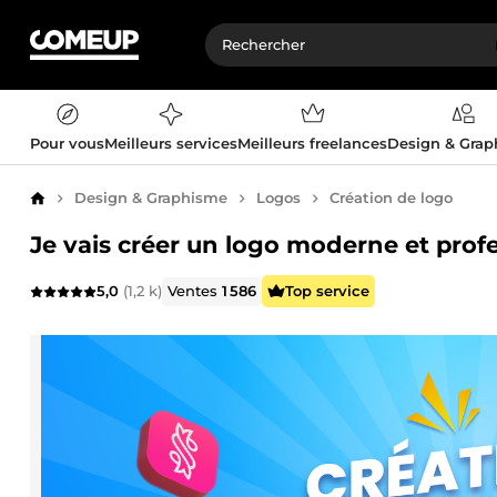
Pour vous
Meilleurs services
Meilleurs freelances
Design & Gra
Design & Graphisme
Logos
Création de logo
Accueil
Je vais créer un logo moderne et prof
5,0
(1,2 k)
Ventes
1 586
Top service